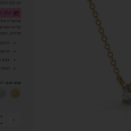
,300.00
₪
החל מ-150.00 ש"ח לחודש בחלוקה לת
שרשרת סולי
עדינה עם נצ
מרהיב, המבט
יהלום מרכז
חיתוך 
צבע וניקיון: 
חומר: זהב 14 קראט 
לא
צבע זהב
: