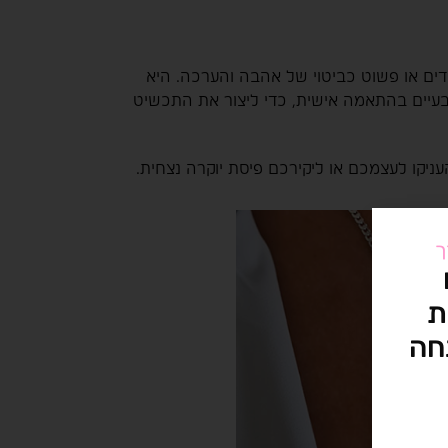
ימודים או פשוט כביטוי של אהבה והערכה. היא
 טבעיים בהתאמה אישית, כדי ליצור את התכשיט
עניקו לעצמכם או ליקירכם פיסת יוקרה נצחית.
ך
ת
חה