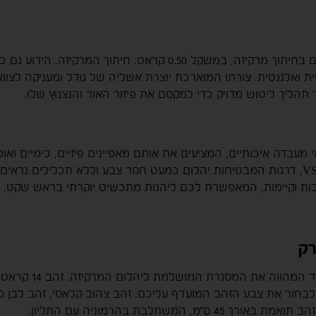
בליבה של שרשרת זו ניצב יהלום מעבדה מרשים בחיתוך מרקיזה, במשקל 0
ת ואלגנטית. צורתו המוארכת יוצרת אשליה של גודל ומעניקה לצווא
תהליך ליטוש מדויק כדי למקסם את פיזור האור והנצנוץ שלו.
עבדה איכותיים, המציעים את אותם מאפיינים פיזיים, כימיים ואופ
בשרשרת זו מתהדר בצבע D-F ובניקיון VS1-VVS2, דרגות המבטיחות יהלום כמעט חסר צבע ולל
כות וקיימות, המאפשרת לכם ליהנות מתכשיט יוקרתי בראש שקט. למ
התליון מעוצב בזהב 4
בחור את צבע הזהב המועדף עליכם: זהב צהוב קלאסי, זהב לבן מו
שתלבת בהרמוניה עם התליון.