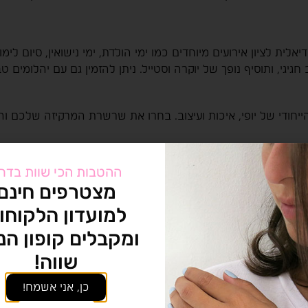
יאלית לציון אירועים מיוחדים כמו ימי הולדת, ימי נישואין, סיום ל
יגי, ותוסיף נופך של יוקרה וסטייל. ניתן להזמין גם עם יהלומים
ייחודי של יופי, איכות ועיצוב. בחרו את שרשרת המרקיזה שלכם וה
ההטבות הכי שוות בדר
מצטרפים חינם
למועדון הלקוחו
ומקבלים קופון הנ
שווה!
התליונים שלנו מיוצרים בעבודת יד מדויקת מזהב 14K, עם דגש
ן מגיע עם
כן, אני אשמח!
, שעוברים