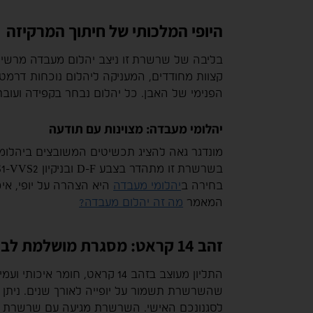
היופי המלכותי של חיתוך המרקיזה
קצוות מחודדים, המעניקה ליהלום נוכחות דרמטי
הפנימי של האבן. כל יהלום נבחר בקפידה ועובר 
יהלומי מעבדה: מצוינות עם תודעה
מונדגר גאה להציג תכשיטים המשובצים ביהלומי מ
בחירה ב
יהלומי מעבדה
היא הצהרה על יופי, אי
המאמר
מה זה יהלום מעבדה?
זהב 14 קראט: מסגרת מושלמת לברק
שהשרשרת תשמור על יופייה לאורך שנים. ניתן ל
לסגנונכם האישי. השרשרת מגיעה עם שרשרת זהב תואמת באורך 45 ס”מ, המ