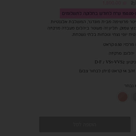
2
1,800.00
₪
שלומים
טר מרשימה מבית מונדגר, המשלבת אלגנטיות
נוץ עמוק. תליון זה מעוטר ביהלום מעבדה מרקיזה
יח יופי נצחי ונוכחות בלתי נשכחת.
י: 0.50 קראט
יהלום: מרקיזה
D-F / VS1-VVS2
(ניתן לבחור צבע)
 נבחר
זהב צהוב 14K
זהב לבן 14K
רוז גולד 14K
הוספה לסל