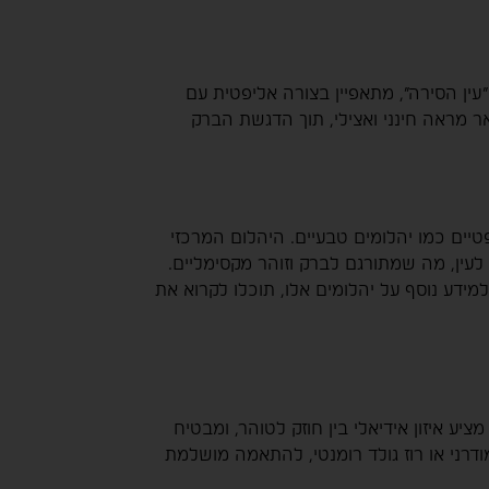
0.5 קראט. חיתוך המרקיזה, הידוע גם כ”עין הסירה”, מתאפיין בצורה אליפטית עם
ר מראה חינני ואצילי, תוך הדגשת הברק
טיים כמו יהלומים טבעיים. היהלום המרכזי
א תכלילים נראים לעין, מה שמתורגם לברק וזוהר מקסימליים.
ידע נוסף על יהלומים אלו, תוכלו לקרוא את
1 קראט, חומר איכותי ועמיד המהווה את המסגרת המושלמת ליהלום המרקיזה. זהב 14 קראט מציע איזון אידיאלי בין חוזק לטוהר, ומבטיח
דרני או רוז גולד רומנטי, להתאמה מושלמת