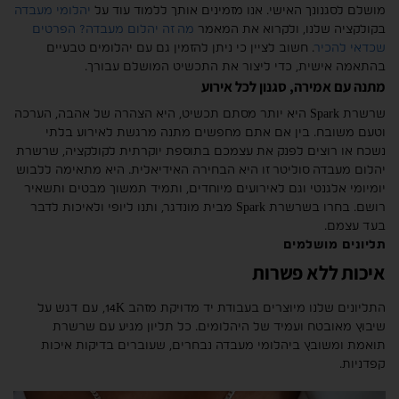
מושלם לסגנונך האישי. אנו מזמינים אותך ללמוד עוד על
יהלומי מעבדה
בקולקציה שלנו, ולקרוא את המאמר
מה זה יהלום מעבדה? הפרטים
שכדאי להכיר
. חשוב לציין כי ניתן להזמין גם עם יהלומים טבעיים
בהתאמה אישית, כדי ליצור את התכשיט המושלם עבורך.
מתנה עם אמירה, סגנון לכל אירוע
שרשרת Spark היא יותר מסתם תכשיט, היא הצהרה של אהבה, הערכה
וטעם משובח. בין אם אתם מחפשים מתנה מרגשת לאירוע בלתי
נשכח או רוצים לפנק את עצמכם בתוספת יוקרתית לקולקציה, שרשרת
יהלום מעבדה סוליטר זו היא הבחירה האידיאלית. היא מתאימה ללבוש
יומיומי אלגנטי וגם לאירועים מיוחדים, ותמיד תמשוך מבטים ותשאיר
רושם. בחרו בשרשרת Spark מבית מונדגר, ותנו ליופי ולאיכות לדבר
בעד עצמם.
תליונים מושלמים
איכות ללא פשרות
התליונים שלנו מיוצרים בעבודת יד מדויקת מזהב 14K, עם דגש על
שיבוץ מאובטח ועמיד של היהלומים. כל תליון מגיע עם שרשרת
תואמת ומשובץ ביהלומי מעבדה נבחרים, שעוברים בדיקות איכות
קפדניות.