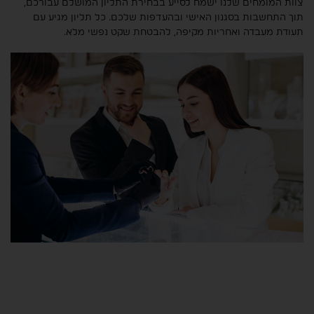
צוות המומחים שלנו ישמח לסייע בבחירת התליון המושלם עבורכם,
תוך התחשבות בסגנון האישי ובהעדפות שלכם. כל תליון מגיע עם
תעודת מעבדה ואחריות מקיפה, להבטחת שקט נפשי מלא.