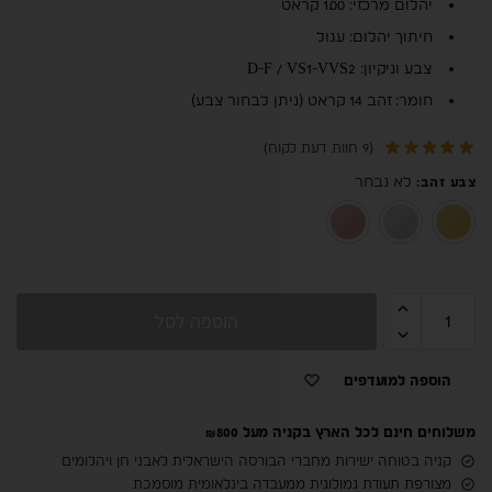
יהלום מרכזי: 1.00 קראט
חיתוך יהלום: עגול
צבע וניקיון: D-F / VS1-VVS2
חומר: זהב 14 קראט (ניתן לבחור צבע)
(
9
חוות דעת לקוח)
לא נבחר
צבע זהב
:
זהב צהוב 14K
זהב לבן 14K
רוז גולד 14K
הוספה לסל
הוספה למועדפים
משלוחים חינם לכל הארץ בקניה מעל ₪800
קניה בטוחה ישירות מחברי הבורסה הישראלית לאבני חן ויהלומים
מצורפת תעודת גמולוגית ממעבדה בינלאומית מוסמכת