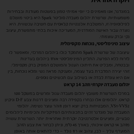
במונדגר, אנו מאמינים כי יופי אמיתי טמון בפשטות מעודנת ובבחירות
משמעותיות. שרשרת יהלום מעבדה סוליטר Spark היא ביטוי מושלם
לפילוסופיה זו, המשלבת אלגנטיות קלאסית עם חשיבה עכשווית. היא
נוצרה עבור האישה המודרנית, המעריכה איכות בלתי מתפשרת, עיצוב
נקי וברק עוצמתי.
עיצוב מינימליסטי, נוכחות מקסימלית
עיצובה של שרשרת Spark מתמקד כולו ביהלום המרכזי, ומאפשר לו
לזרוח ללא הפרעה. התליון המינימליסטי אוחז ביהלום בעדינות
ובבטחה, ומבליט את חיתוכו העגול והמושלם המפיק ברק מקסימלי.
זוהי יצירה המדברת בעד עצמה, ומעניקה מראה נשי ומלא נוכחות, בין
אם היא עונדת לבדה או בשילוב עם תכשיטים נוספים.
יהלום מעבדה יוקרתי וזהב 14 קראט
במרכז השרשרת משובץ יהלום מעבדה עגול ומרשים במשקל 1.00
קראט. יהלומים אלו נבחרו בקפידה רבה ומציגים דרגות צבע D-F וניקיון
VS1-VVS2, המבטיחות ברק יוצא דופן וזוהר עוצר נשימה. יהלומי
המעבדה של מונדגר זהים בתכונותיהם הפיזיקליות והכימיות ליהלומים
טבעיים, ומציעים אלטרנטיבה יוקרתית ואחראית יותר. השרשרת עשויה
מזהב 14 קראט איכותי, באורך 45 ס”מ, וניתן לבחור את צבע הזהב
המועדף עליך – לבן, צהוב או רוז גולד – כדי להתאים אותה באופן