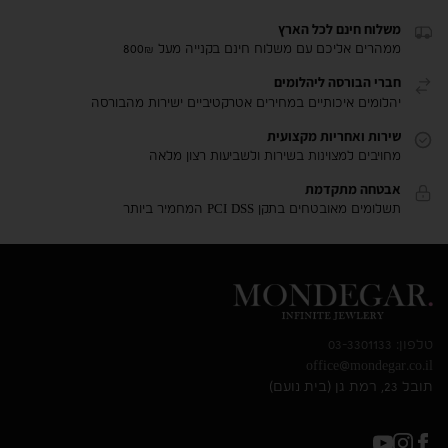
משלוח חינם לכל הארץ
ממהרים אליכם עם משלוח חינם בקנייה מעל 800₪
חברי הבורסה ליהלומים
יהלומים איכותיים במחירים אטרקטיביים ישירות מהבורסה
שירות ואחריות מקצועית
מחויבים למצוינות בשירות ולשביעות רצון מלאה
אבטחה מתקדמת
תשלומים מאובטחים בתקן PCI DSS המחמיר ביותר
טלפון: 03-3301133
office@mondegar.co.il
תובל 23, רמת גן (בית נועם)