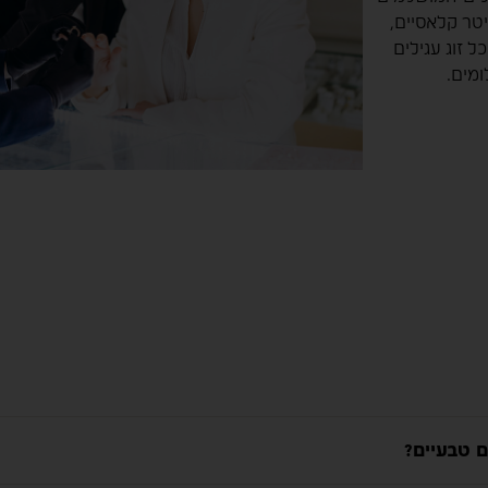
טר קלאסיים,
ל זוג עגילים
מים.