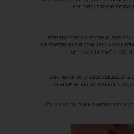
חריות סביבתית ומחיר נגיש.
ם הרך והרומנטי, משתלבים בהרמוניה עם הילת
היהלומים העגולים המבריקים. כל יהלום מעבדה נבחר בקפידה על פי אמות המידה הגבוהות ביותר של צבע (D-F) וניקיון (VS1-VVS2), ומבטיח נצנוץ מקסימלי ויופי
ה מרבית לאורך כל שעות היום.
 נוצרים בסביבה מבוקרת, מה שהופך אותם
, מבלי להתפשר על זוהר או יוקרה. אנו
, ניתן להזמין את עגילי Zenith גם בשיבוץ יהלומים טבעיים, או לבצע התאמה אישית של העיצוב. גלו