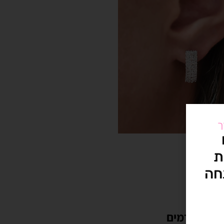
ך
ת
חה
ה מתקדמים