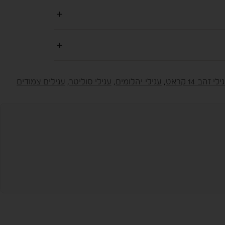
לי זהב 14 קראט
,
עגילי יהלומים
,
עגילי סוליטר
,
עגילים צמודים