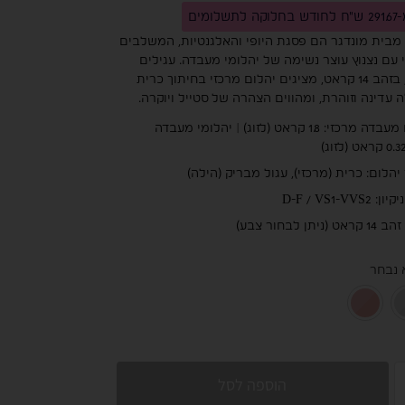
שלומים
עגילי Zenith מבית מונדגר הם פסגת היופי והאלגנטיות, המשלבים
 עם נצנוץ עוצר נשימה של יהלומי מעבדה. עגילים
צמודים אלו, בזהב 14 קראט, מציגים יהלום מרכזי בחיתוך כרית
 עדינה וזוהרת, ומהווים הצהרה של סטייל ויוקרה.
יהלום מעבדה מרכזי: 1.8 קראט (לזוג) | יהלומי מעבדה
יהלום: כרית (מרכזי), עגול מבריק (הילה)
D-F / VS1-VVS2
(ניתן לבחור צבע)
 נבחר
זהב צהוב 14K
זהב לבן 14K
רוז גולד 14K
הוספה לסל