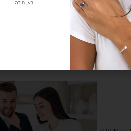
לא, תודה
בתכונותיהם ליהל
וידידותית לסביבה,
במחירים נגישים י
מעוניינים ביהלו
משתלמת
לים המושלמים