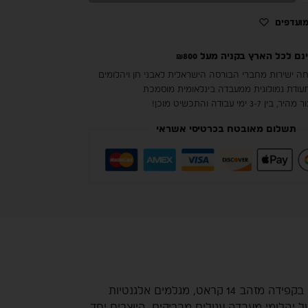
ועדפים
 לכל הארץ בקניה מעל ₪800
ה ישירות מחברי הבורסה הישראלית לאבני חן ויהלומים
עודת גמולוגית ממעבדה בינלאומית מוסמכת
 3-7 ימי עבודה והתכשיט מוכן!
תשלום מאובטח בכרטיסי אשראי
Zenith של מונדגר. עגילים צמודים אלו, המעוצבים בקפידה מזהב 14 קראט, מגלמים אלגנטיות
ך כרית יוקרתי בגודל 6×6 מ”מ, המוקף בהילה עדינה של יהלומי מעבדה עגולים מבריקים, היוצרים יחד