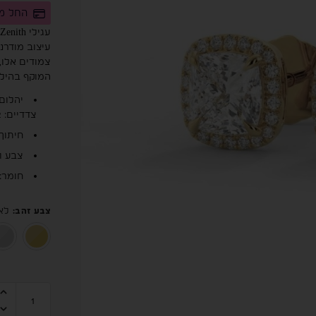
החל מ-291.67 ש"ח לחודש בחלוקה לת
עיצוב מודרני
המוקף בהילה
צדדיים: 0.32 קראט (לזוג)
חיתוך 
צבע וניקיון: 
חומר: זהב 14 קראט 
לא
צבע זהב
: