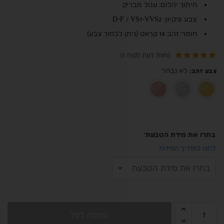
חיתוך יהלום: עגול מבריק
צבע וניקיון: D-F / VS1-VVS2
חומר: זהב 14 קראט (ניתן לבחור צבע)
(חוות דעת לקוח
1
)
לא נבחר
צבע זהב
:
זהב צהוב 14K
זהב לבן 14K
רוז גולד 14K
בחרו את מידת הטבעת
*
לחצו למדריך המידות
הוספה לסל