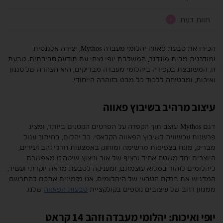
חוות דעת
1
הכירו את טבעת פאווה יהלומי מעבדה Mythos, יצירה אלגנטית
ומודרנית מבית מונדגר, המשלבת יופי נצחי עם תודעה סביבתית. טבעת
זו, המשובצת בקפידה ביהלומי מעבדה מבריקים, היא הצהרה של סגנון
ואיכות, ומבטיחה ללכוד כל מבט בזוהרה הייחודי.
עיצוב מרהיב בשיבוץ פאווה
דגם Mythos עוצב תוך הקפדה על הפרטים הקטנים ביותר, ומציג
פרשנות עכשווית לשיבוץ הפאווה הקלאסי. כל יהלום, בחיתוך עגול
מבריק, מונח בצפיפות מרשימה ומוחזק באמצעות חרוזי זהב זעירים,
היוצרים יחד משטח אחיד ורציף של אור וניצוץ. שיטה זו מאפשרת
ליהלומים לזהור במלוא עוצמתם, ומעניקה לטבעת מראה יוקרתי ועשיר,
המדגיש את ברקם הטבעי של היהלומים. אנו מזמינים אתכם להתרשם
ממגוון רחב של עיצובים נוספים בקולקציית
טבעות הפאווה
שלנו.
יופי ואיכות: יהלומי מעבדה וזהב 14 קראט