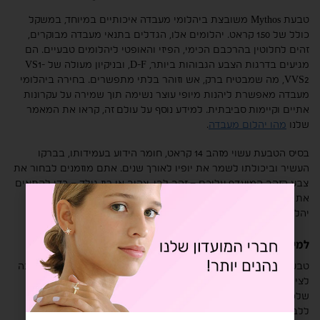
טבעת Mythos משובצת ביהלומי מעבדה איכותיים במיוחד, במשקל
כולל של 1.50 קראט. יהלומים אלו, הגדלים בתנאי מעבדה מבוקרים,
זהים לחלוטין בהרכבם הכימי, הפיזי והאופטי ליהלומים טבעיים. הם
מגיעים בדרגות הצבע הגבוהות ביותר, D-F, ובניקיון מעולה של VS1-
VVS2, מה שמבטיח ברק, אש וזוהר בלתי מתפשרים. בחירה ביהלומי
מעבדה מאפשרת ליהנות מיופי עוצר נשימה תוך שמירה על עקרונות
אתיים וקיימות סביבתית. למידע נוסף על עולם זה, קראו את המאמר
שלנו
מהו יהלום מעבדה
.
בסיס הטבעת עשוי מזהב 14 קראט, חומר הידוע בעמידותו, בברקו
העשיר וביכולתו לשמר את יופיו לאורך שנים. אתם מוזמנים לבחור את
צבע הזהב המועדף עליכם – זהב לבן, צהוב או רוז גולד – כדי להתאים
את הטבעת באופן מושלם לסגנונכם האישי. ניתן להזמין גם עם
יהלומים טבעיים בהתאמה אישית.
למי מתאימה טבעת פאווה יהלומי מעבדה Mythos?
טבעת Mythos היא בחירה אידיאלית כמתנת אירוסין מרשימה, כמתנה
לציון אירוע משמעותי, או כתוספת יוקרתית לקולקציית התכשיטים
שלכם. נוכחותה הדומיננטית אך האלגנטית הופכת אותה למתאימה
ללבישה יומיומית, כמו גם לאירועים מיוחדים בהם תרצו להשאיר