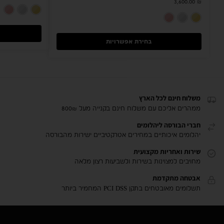
3,600.00
₪
זהב צהוב 14K
זהב לבן 14K
רוז גולד 14K
בחירת אפשרויות
משלוח חינם לכל הארץ
ממהרים אליכם עם משלוח חינם בקנייה מעל 800₪
חברי הבורסה ליהלומים
יהלומים איכותיים במחירים אטרקטיביים ישירות מהבורסה
שירות ואחריות מקצועית
מחויבים למצוינות בשירות ולשביעות רצון מלאה
אבטחה מתקדמת
תשלומים מאובטחים בתקן PCI DSS המחמיר ביותר