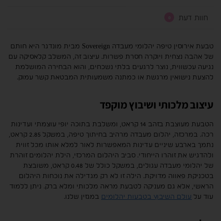
חוות דעת
0
טבעת אירוסין טיפה יהלומי מעבדה Sovereign מבית מונדגר היא חותם
של אהבה נצחית ויוקרה חסרת פשרות. עיצוב זה, המשלב קלאסיקה עם
נגיעה עכשווית, נוצר לרגעים בלתי נשכחים, והוא הבחירה המושלמת
להצעת נישואין מרגשת או כמתנה משמעותית המבטאת קשר עמוק.
עיצוב מלכותי ושיבוץ מוקפד
הטבעת מעוצבת בזהב 14 קראט, ומשלבת בתוכה יופי עוצמתי ועדינות
רכה. במרכזה, יהלום מעבדה מרהיב בחיתוך טיפה, במשקל 2.85 קראט,
נתמך בארבע שיניים עדינות המאפשרות לאור למלא אותו מכל זווית
ולהדגיש את זוהרו הייחודי. סביב היהלום המרכזי, הילת יהלומים זוהרת
של יהלומי מעבדה עגולים, במשקל כולל של 0.48 קראט, משובצת
בטכניקת פאווה מדויקת. הילה זו לא רק מגדילה את נוכחות היהלום
הראשי, אלא גם מעניקה לטבעת מראה מלכותי ומלא ברק. ניתן ללמוד
עוד על
עולם השיבוץ בטבעות יהלומים
במגזין שלנו.