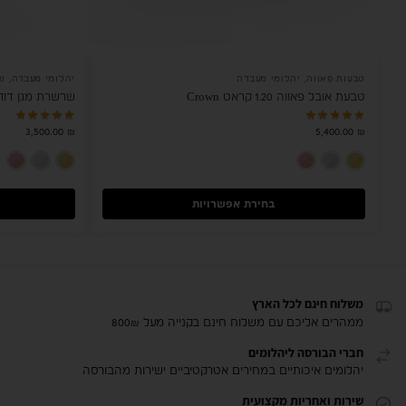
טבעות פאווה
,
יהלומי מעבדה
יהלומי מעבדה
,
ש
טבעת אובל פאווה 1.20 קראט Crown
שרשרת מגן דוד יהלומי
3,500.00
₪
5,400.00
₪
זהב צהוב 14K
זהב לבן 14K
רוז גולד 14K
בחירת אפשרויות
משלוח חינם לכל הארץ
ממהרים אליכם עם משלוח חינם בקנייה מעל 800₪
חברי הבורסה ליהלומים
יהלומים איכותיים במחירים אטרקטיביים ישירות מהבורסה
שירות ואחריות מקצועית