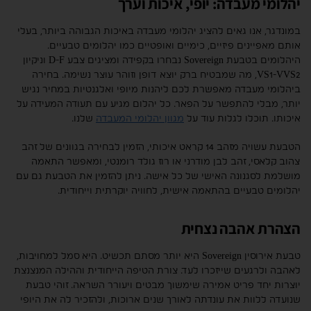
יהלומי מעבדה: יופי, איכות וערך
במונדגר, אנו גאים להציג יהלומי מעבדה באיכות הגבוהה ביותר, בעלי
אותם מאפיינים פיזיים, כימיים ואופטיים כמו יהלומים טבעיים.
היהלומים בטבעת Sovereign נבחרו בקפידה ומציגים צבע D-F וניקיון
VS1-VVS2, מה שמבטיח ברק יוצא דופן וזוהר עוצר נשימה. בחירה
ביהלומי מעבדה מאפשרת לכם ליהנות מיופי ואלגנטיות במחיר נגיש
יותר, מבלי להתפשר על הפאר. כל יהלום מגיע עם תעודה המעידה על
איכותו. תוכלו לגלות עוד על
מגוון יהלומי המעבדה
שלנו.
הטבעת עשויה מזהב 14 קראט איכותי, הזמין לבחירה בגוונים של זהב
צהוב קלאסי, זהב לבן מודרני או רוז גולד רומנטי, ומאפשר התאמה
מושלמת לסגנונה האישי של כל אישה. ניתן להזמין את הטבעת גם עם
יהלומים טבעיים בהתאמה אישית, לחוויה יוקרתית וייחודית.
הצהרת אהבה נצחית
טבעת אירוסין Sovereign היא יותר מסתם תכשיט. היא סמל למחויבות,
לאהבה ולרגעים שייזכרו לעד. צורת הטיפה הייחודית וההילה המנצנצת
יוצרות יחד פריט אמירה שימשוך מבטים ויעורר השראה. זוהי טבעת
שנועדה ללוות את עונדתה לאורך שנים ארוכות, ולהזכיר לה את היופי