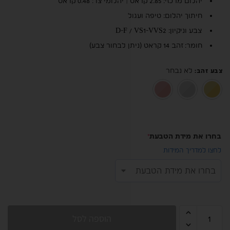
יהלום מרכזי: 2.85 קראט | יהלומי צד: 0.48 קראט
חיתוך יהלום: טיפה ועגול
צבע וניקיון: D-F / VS1-VVS2
חומר: זהב 14 קראט (ניתן לבחור צבע)
לא נבחר
צבע זהב
:
זהב צהוב 14K
זהב לבן 14K
רוז גולד 14K
בחרו את מידת הטבעת
*
לחצו למדריך המידות
הוספה לסל