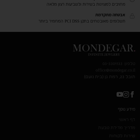
מחויבים למצוינות בשירות ולשביעות רצון מלאה
אבטחה מתקדמת
תשלומים מאובטחים בתקן PCI DSS המחמיר ביותר
טלפון: 03-3301133
office@mondegar.co.il
תובל 23, רמת גן (בית נועם)
מידע נוסף
דף ראשי
מדריך מדידת טבעת
שירות לקוחות