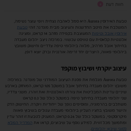
חוות דעת
0
טבעת האירוסין Aurora היא סמל לאהבה נצחית ויופי עוצר נשימה,
המשלבת את מיטב החדשנות והעיצוב מבית מונדגר. זוהי
טבעת
אירוסין אובל וטיפות
המעוצבת בקפידה מזהב 14 קראט, ומציגה
אלגנטיות קלאסית עם טוויסט עכשווי. במרכזה ניצב יהלום מעבדה
בחיתוך אובל מרהיב, מלווה ביהלומי טיפה צדדיים וחישוק משובץ
ביהלומי פאווה, היוצרים יחד זרימה אורגנית וברק יוצא דופן.
עיצוב יוקרתי ושיבוץ מוקפד
טבעת Aurora מגלמת את פסגת העיצוב המודרני של מונדגר. במרכזה
משובץ יהלום מעבדה בחיתוך אובל במשקל 1.05 קראט, המוחזק בארבע
שיניים עדינות המבליטות את צורתו האלגנטית ואת זוהרו. משני צדדיו,
שני יהלומי מעבדה בחיתוך טיפה במשקל כולל של 0.3 קראט
משתלבים בהרמוניה, ומוסיפים נופך של ייחודיות ויוקרה. החישוק הדק
והישר משובץ בחציו העליון ביהלומי מעבדה עגולים בשיבוץ פאווה
מיקרוסקופי, במשקל כולל של 0.26 קראט, המעניק לטבעת זו זוהר עדין
ומתמשך מכל זווית. למידע נוסף על שיבוצים, קראו את
המדריך המלא
לסוגי שיבוץ יהלומים
.