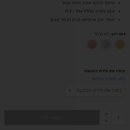
חיתוך יהלום: אובל, טיפה ועגול
צבע וניקיון: D-F / VS1-VVS2
חומר: זהב 14 קראט (ניתן לבחור צבע)
לא נבחר
צבע זהב
:
זהב צהוב 14K
זהב לבן 14K
רוז גולד 14K
בחרו את מידת הטבעת
*
לחצו למדריך המידות
הוספה לסל