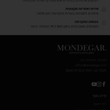
יהלומים איכותיים במחירים אטרקטיביים ישירות מהבורסה
שירות ואחריות מקצועית
מחויבים למצוינות בשירות ולשביעות רצון מלאה
אבטחה מתקדמת
תשלומים מאובטחים בתקן PCI DSS המחמיר ביותר
טלפון: 03-3301133
office@mondegar.co.il
תובל 23, רמת גן (בית נועם)
מידע נוסף
דף ראשי