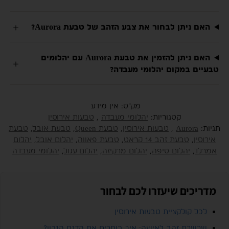
האם ניתן לבחור את צבע הזהב של טבעת Aurora?
האם ניתן להזמין את טבעת Aurora עם יהלומים
טבעיים במקום יהלומי מעבדה?
מק"ט:
אין מידע
קטגוריות:
יהלומי מעבדה
,
טבעות אירוסין
תגיות:
Aurora
,
טבעות אירוסין
,
טבעת Queen
,
טבעת אובל
,
טבעת
אירוסין
,
טבעת זהב 14 קראט
,
טבעת פאווה
,
יהלום אובל
,
יהלום
אמרלד
,
יהלום טיפה
,
יהלום מרקיזה
,
יהלום עגול
,
יהלומי מעבדה
מדריכים שיעזרו לכם לבחור
לכל קולקציית טבעות אירוסין
שרשרת זהב לאישה: איך בוחרים את הדגם הנכון?