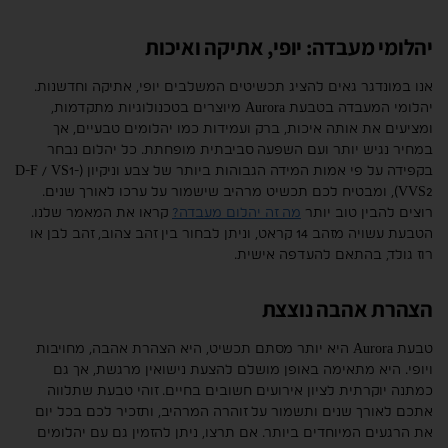
יהלומי מעבדה: יופי, אתיקה ואיכות
אנו במונדגר גאים להציג תכשיטים המשלבים יופי, אתיקה וחדשנות.
יהלומי המעבדה בטבעת Aurora מיוצרים בטכנולוגיות מתקדמות,
ומציעים את אותה איכות, ברק ועמידות כמו יהלומים טבעיים, אך
במחיר נגיש יותר ועם השפעה סביבתית מופחתת. כל יהלום נבחר
בקפידה על פי אמות המידה הגבוהות ביותר של צבע וניקיון (D-F / VS1-
VVS2), ומבטיח לכם תכשיט מרהיב שישמור על ערכו לאורך שנים.
רוצים להבין טוב יותר
מה זה יהלום מעבדה?
קראו את המאמר שלנו.
הטבעת עשויה מזהב 14 קראט, וניתן לבחור בין זהב צהוב, זהב לבן או
רוז גולד, בהתאם להעדפה אישית.
הצהרת אהבה נוצצת
טבעת Aurora היא יותר מסתם תכשיט, היא הצהרת אהבה, מחויבות
ויופי. היא מתאימה באופן מושלם להצעת נישואין מרגשת, אך גם
כמתנה יוקרתית לציון אירועים חשובים בחיים. זוהי טבעת שתלווה
אתכם לאורך שנים ותשמור על זוהרה המרהיב, ותזכיר לכם בכל יום
את הרגעים המיוחדים ביותר. אם תרצו, ניתן להזמין גם עם יהלומים