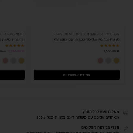
טבעות אירוסין
,
טבעות סוליטר
,
יהלומי מעבדה
יהלומי מעבדה
,
ש
טבעת אירוסין סוליטר 1.00 קראט Celestia
שרשרת טיפה סוליטר 1.00
2,200.00
₪
3,500.00
₪
.00
₪
זהב צהוב 14K
זהב לבן 14K
רוז גולד 14K
בחירת אפשרויות
משלוח חינם לכל הארץ
ממהרים אליכם עם משלוח חינם בקנייה מעל 800₪
חברי הבורסה ליהלומים