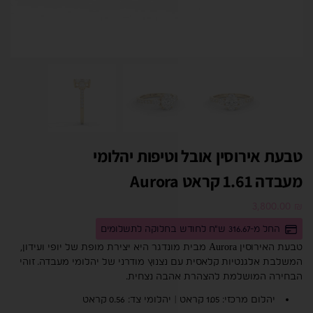
טבעת אירוסין אובל וטיפות יהלומי
מעבדה 1.61 קראט Aurora
3,800.00
₪
החל מ-316.67 ש"ח לחודש בחלוקה לתשלומים
טבעת האירוסין Aurora מבית מונדגר היא יצירת מופת של יופי ועידון,
המשלבת אלגנטיות קלאסית עם נצנוץ מודרני של יהלומי מעבדה. זוהי
הבחירה המושלמת להצהרת אהבה נצחית.
יהלום מרכזי: 1.05 קראט | יהלומי צד: 0.56 קראט