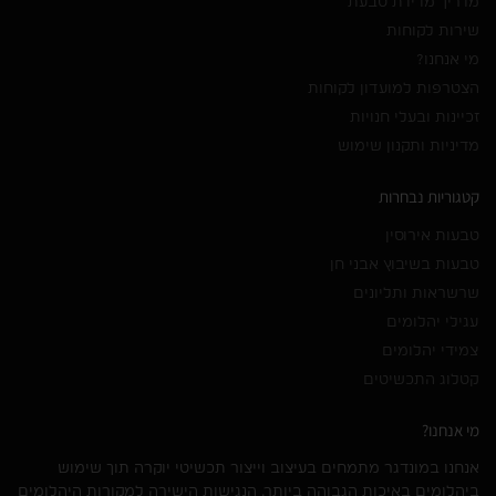
מדריך מדידת טבעת
שירות לקוחות
מי אנחנו?
הצטרפות למועדון לקוחות
זכיינות ובעלי חנויות
מדיניות ותקנון שימוש
קטגוריות נבחרות
טבעות אירוסין
טבעות בשיבוץ אבני חן
שרשראות ותליונים
עגילי יהלומים
צמידי יהלומים
קטלוג התכשיטים
מי אנחנו?
אנחנו במונדגר מתמחים בעיצוב וייצור תכשיטי יוקרה תוך שימוש
ביהלומים באיכות הגבוהה ביותר. הנגישות הישירה למקורות היהלומים