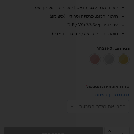
יהלום מרכזי: 1.00 קראט | יהלומי צד: 0.30 קראט
חיתוך יהלום: מרקיזה וטריליון (משולש)
צבע וניקיון: D-F / VS1-VVS2
חומר: זהב 14 קראט (ניתן לבחור צבע)
לא נבחר
צבע זהב
:
זהב צהוב 14K
זהב לבן 14K
רוז גולד 14K
בחרו את מידת הטבעת
*
לחצו למדריך המידות