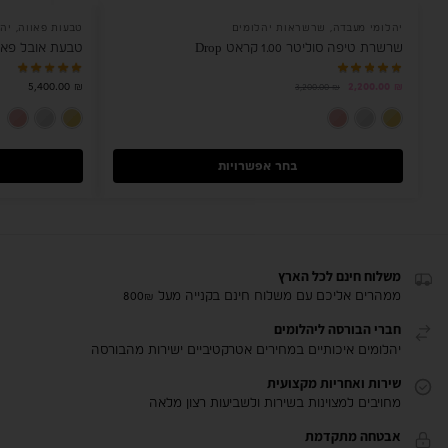
יהלומי מעבדה
,
שרשראות יהלומים
טבעות פאווה
,
יהל
שרשרת טיפה סוליטר 1.00 קראט Drop
טבעת אובל פאווה 1.20 קראט 
5,400.00
₪
2,200.00
₪
3,200.00
₪
זהב צהוב 14K
זהב לבן 14K
רוז גולד 14K
בחר אפשרויות
משלוח חינם לכל הארץ
ממהרים אליכם עם משלוח חינם בקנייה מעל 800₪
חברי הבורסה ליהלומים
יהלומים איכותיים במחירים אטרקטיביים ישירות מהבורסה
שירות ואחריות מקצועית
מחויבים למצוינות בשירות ולשביעות רצון מלאה
אבטחה מתקדמת