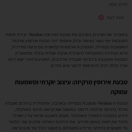
מידע נוסף
חוות דעת
0
במונדגר אנו מציגים בפניכם את טבעת האירוסין Veridian, יצירת מופת
המגלמת יופי עוצר נשימה וברק אינסופי. זוהי טבעת אירוסין מרקיזה
המעוצבת בקפידה, המשלבת אלגנטיות קלאסית עם נגיעה מודרנית,
והיא הבחירה המושלמת להצהרת אהבה נצחית ובלתי מתפשרת.
הטבעת משובצת ביהלומי מעבדה מרהיבים, המציעים זוהר יוצא דופן
וערך בלתי רגיל, והיא סמל לרגעי שיא בחיים.
טבעת אירוסין מרקיזה: עיצוב יוקרתי ומשמעות
עמוקה
טבעת ה-Veridian מעוצבת בקפידה ובאהבה, ומתהדרת ביהלום מעבדה
מרכזי בחיתוך מרקיזה דרמטי במשקל 1.00 קראט. חיתוך המרקיזה,
הידוע במבנהו המוארך והאלגנטי, מעניק לאצבע מראה עדין ואצילי,
ולוכד את האור באופן מרהיב. את היהלום המרכזי מלווים שני יהלומי
צד מנצנצים בחיתוך טריליון (משולש), במשקל כולל של 0.30 קראט.