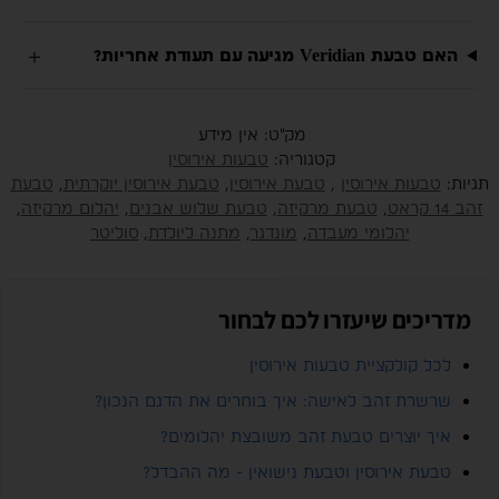
האם טבעת Veridian מגיעה עם תעודת אחריות?
מק"ט:
אין מידע
קטגוריה:
טבעות אירוסין
תגיות:
טבעות אירוסין
,
טבעת אירוסין
,
טבעת אירוסין יוקרתית
,
טבעת
זהב 14 קראט
,
טבעת מרקיזה
,
טבעת שלוש אבנים
,
יהלום מרקיזה
,
יהלומי מעבדה
,
מונדגר
,
מתנה ליולדת
,
סוליטר
מדריכים שיעזרו לכם לבחור
לכל קולקציית טבעות אירוסין
שרשרת זהב לאישה: איך בוחרים את הדגם הנכון?
איך יוצרים טבעת זהב משובצת יהלומים?
טבעת אירוסין וטבעת נישואין - מה ההבדל?