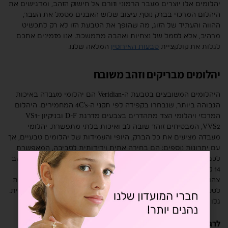
יהלומים אלו יוצרים מעבר הרמוני וזורם אל חישוק הזהב, ומדגישים את
היהלום המרכזי בברק נוסף. עיצוב שלוש האבנים מסמל את העבר,
ההווה והעתיד של הזוג, מה שהופך את הטבעת הזו לא רק לתכשיט
מרהיב, אלא לסמל של נצחיות ואהבה מתמשכת. אנו מזמינים אתכם
לגלות את קולקציית
טבעות האירוסין
המלאה שלנו.
יהלומים מבריקים וזהב משובח
היהלומים המשובצים בטבעת ה-Veridian הם יהלומי מעבדה באיכות
הגבוהה ביותר, שנבחרו בקפידה לפי תקני ה-4C’s המחמירים. היהלום
המרכזי ויהלומי הצד מתהדרים בצבעים מדרגת D-F ובניקיון VS1-
VVS2, המבטיחים זוהר שובה לב ואיכות בלתי מתפשרת. יהלומי
מעבדה מציעים את כל הברק, היופי והעמידות של יהלומים טבעיים, אך
עם יתרונות נוספים: הם בחירה אתית וידידותית לסביבה, המאפשרת
לכם ליהנות מאיכות גבוהה במחיר נגיש יותר. כל טבעת מיוצרת מזהב
14 קראט משובח, וניתן לבחור את גוון הזהב המועדף עליכם – זהב
צהוב קלאסי, זהב לבן מודרני או רוז גולד רומנטי – בהתאמה מושלמת
לטעמכם האישי. ניתן להזמין גם עם יהלומים טבעיים בהתאמה אישית.
גלו את מגוון
יהלומי המעבדה
שלנו.
לרגעים בלתי נשכחים