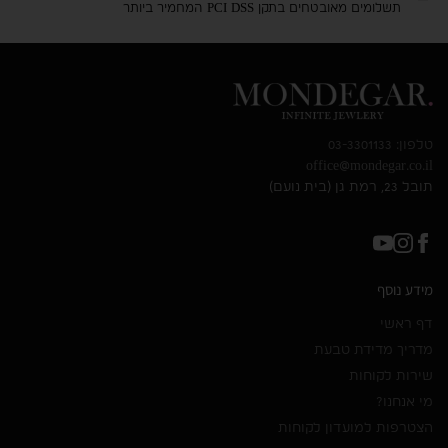
תשלומים מאובטחים בתקן PCI DSS המחמיר ביותר
טלפון: 03-3301133
office@mondegar.co.il
תובל 23, רמת גן (בית נועם)
מידע נוסף
דף ראשי
מדריך מדידת טבעת
שירות לקוחות
מי אנחנו?
הצטרפות למועדון לקוחות