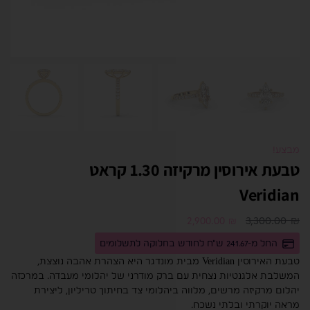
מבצע!
טבעת אירוסין מרקיזה 1.30 קראט
Veridian
3,300.00
₪
2,900.00
₪
החל מ-241.67 ש"ח לחודש בחלוקה לתשלומים
טבעת האירוסין Veridian מבית מונדגר היא הצהרת אהבה נוצצת,
המשלבת אלגנטיות נצחית עם ברק מודרני של יהלומי מעבדה. במרכזה
יהלום מרקיזה מרשים, מלווה ביהלומי צד בחיתוך טריליון, ליצירת
מראה יוקרתי ובלתי נשכח.