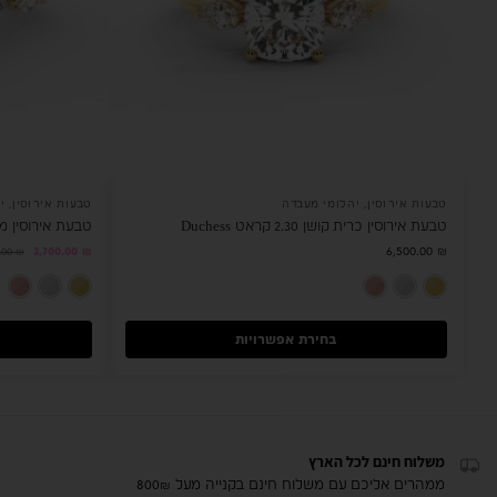
טבעות אירוסין
,
יהלומי מעבדה
טבעות אירוסין
,
י
טבעת אירוסין כרית קושן 2.30 קראט Duchess
טבעת אירוסין מרקיזה 1.60 
3,700.00
₪
6,500.00
₪
0.00
₪
זהב צהוב 14K
זהב לבן 14K
רוז גולד 14K
בחירת אפשרויות
משלוח חינם לכל הארץ
ממהרים אליכם עם משלוח חינם בקנייה מעל 800₪