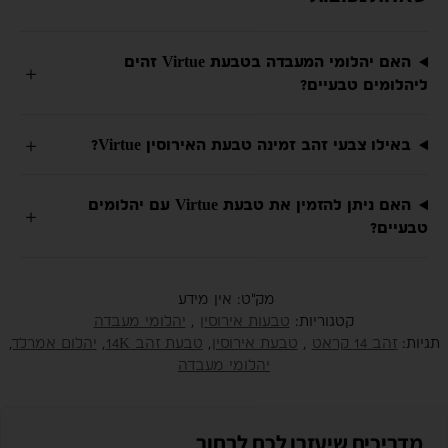
האם יהלומי המעבדה בטבעת Virtue זהים
ליהלומים טבעיים?
באילו צבעי זהב זמינה טבעת האירוסין Virtue?
האם ניתן להזמין את טבעת Virtue עם יהלומים
טבעיים?
מק"ט:
אין מידע
קטגוריות:
טבעות אירוסין
,
יהלומי מעבדה
תגיות:
זהב 14 קראט
,
טבעת אירוסין
,
טבעת זהב 14K
,
יהלום אמרלד
,
יהלומי מעבדה
מדריכים שיעזרו לכם לבחור