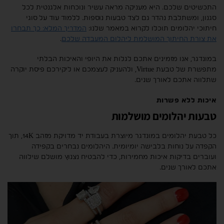
התכשיטים שלכם. היא מעניקה מראה עשיר ונוכחות אלגנטית לכל
סגנון, ומשתלבת נהדר גם לצד טבעות נוספות. ללמוד עוד על סוגי
חיתוכי יהלומים תוכלו לקרוא במאמר שלנו:
המדריך המלא: כך תבחרו
את צורת החיתוך המושלמת ליהלום המעבדה שלכם
.
במונדגר, אנו מזמינים אתכם לגלות את היופי והאיכות הבלתי
מתפשרת של טבעת Virtue, ולהעניק לעצמכם או ליקירכם פיסת יוקרה
שתלווה אתכם לאורך שנים.
איכות ללא פשרות
טבעות יהלומים מושלמות
כל טבעת יהלומים במונדגר מיוצרת בעבודת יד מדויקת מזהב 14K, תוך
הקפדה על נוחות בלבישה יומיומית. היהלומים נבחרים בקפידה
ועוברים בדיקות איכות מחמירות, כדי להבטיח נצנוץ מושלם שילווה
אתכם לאורך שנים.