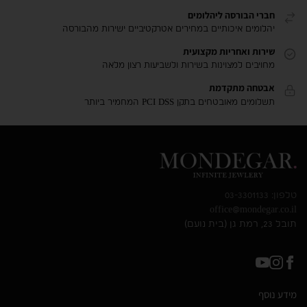
חברי הבורסה ליהלומים
יהלומים איכותיים במחירים אטרקטיביים ישירות מהבורסה
שירות ואחריות מקצועית
מחויבים למצוינות בשירות ולשביעות רצון מלאה
אבטחה מתקדמת
תשלומים מאובטחים בתקן PCI DSS המחמיר ביותר
טלפון: 03-3301133
office@mondegar.co.il
תובל 23, רמת גן (בית נועם)
מידע נוסף