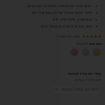
יהלום מרכזי: 0.70 קראט | יהלומי צד: 0.50 קראט
חיתוך יהלום: אמרלד (מרכזי), עגול (צדדיים)
צבע וניקיון: D-F / VS1-VVS2
חומר: זהב 14 קראט (ניתן לבחור צבע)
(חוות דעת לקוח
1
)
לא נבחר
צבע זהב
:
זהב צהוב 14K
זהב לבן 14K
רוז גולד 14K
בחרו את מידת הטבעת
*
לחצו למדריך המידות