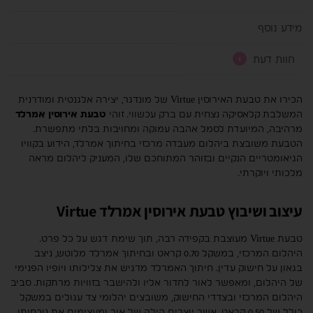
מידע נוסף
חוות דעת
1
הכירו את טבעת האירוסין Virtue של מונדגר, יצירה אלגנטית ומודרנית
המשלבת קלאסיקה נצחית עם ברק עכשווי. זוהי
טבעת אירוסין אמרלד
מרהיבה, המיועדת לסמל אהבה עמוקה ומחויבות בלתי מתפשרת.
הטבעת משובצת ביהלום מעבדה מרכזי בחיתוך אמרלד, הידוע בקוויו
הגיאומטריים הנקיים ובזוהר המתוחכם שלו, המעניק ליהלום מראה
מלכותי ויוקרתי.
עיצוב ושיבוץ טבעת אירוסין אמרלד Virtue
טבעת Virtue מעוצבת בקפידה רבה, תוך שימת דגש על כל פרט.
היהלום המרכזי, במשקל 0.70 קראט ובחיתוך אמרלד מלוטש, ניצב
בגאון על חישוק עדין. חיתוך האמרלד מדגיש את צלילותו ויופיו הפנימי
של היהלום, ומאפשר לאור לחדור אליו ולהישבר בזוויות מרתקות. סביב
היהלום המרכזי ובצדדי החישוק, משובצים יהלומי צד עגולים במשקל
כולל של 0.50 קראט, אשר יוצרים הילה של אור ומעצימים את נוכחותו