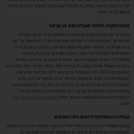
של היהלום הראשי. עיצוב זה מבטיח שהטבעת תמשוך מבטים ותותיר
רושם בלתי נשכח.
איכות ויוקרה: יהלומי מעבדה וזהב 14 קראט
במונדגר אנו גאים להציג תכשיטים המשובצים ביהלומי מעבדה
איכותיים, המהווים בחירה מודעת ואחראית מבלי להתפשר על יופי,
ברק ועמידות. יהלומי המעבדה שלנו נוצרים בתהליכים טכנולוגיים
מתקדמים המדמים את תנאי הטבע, ומציגים את אותן תכונות
פיזיקליות, כימיות ואופטיות כמו יהלומים טבעיים. היהלום המרכזי
בטבעת Virtue מדורג בצבע F ובניקיון VS1, בעוד יהלומי הצד הם בצבע
D-F ובניקיון VVS, מה שמבטיח ברק יוצא דופן וצלילות מרשימה.
הטבעת עשויה מזהב 14 קראט איכותי, וניתן לבחור את גוון הזהב
המועדף עליכם מבין זהב צהוב, לבן או רוז גולד, כדי להתאים אותה
באופן מושלם לטעמכם האישי. ניתן להזמין את הטבעת גם עם
יהלומים טבעיים בהתאמה אישית, מתוך
קולקציית טבעות האירוסין
שלנו.
הבחירה המושלמת לרגעים בלתי נשכחים
טבעת Virtue היא הבחירה האידיאלית להצעת נישואין מרגשת, כמתנה
משמעותית לציון אירוע מיוחד, או כתוספת יוקרתית לקולקציית