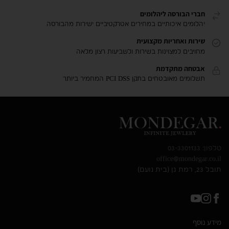
חברי הבורסה ליהלומים
יהלומים איכותיים במחירים אטרקטיביים ישירות מהבורסה
שירות ואחריות מקצועית
מחויבים למצוינות בשירות ולשביעות רצון מלאה
אבטחה מתקדמת
תשלומים מאובטחים בתקן PCI DSS המחמיר ביותר
טלפון: 03-3301133
office@mondegar.co.il
תובל 23, רמת גן (בית נועם)
מידע נוסף