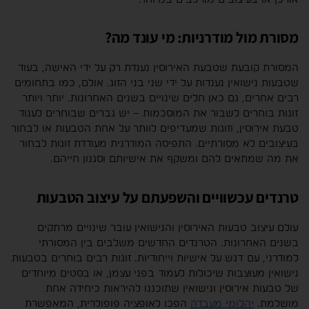
מסורת מול מודרניות: מי עונד מה?
המסורת קובעת שטבעת האירוסין נענדת רק על ידי האישה, בעוד
שטבעות נישואין נענדות על ידי שני בני הזוג. אולם, כמו בתחומים
רבים אחרים, גם כאן חלים שינויים בשנים האחרונות. יותר ויותר
זוגות בוחרים לשבור את המוסכמות – יש גברים שבוחרים לענוד
טבעת אירוסין, וזוגות שמעדיפים לוותר על אחת הטבעות או לבחור
בעיצובים לא מסורתיים. התפיסה המודרנית מעודדת זוגות לבחור
את מה שמתאים להם ומשקף את אישיותם וסגנון חייהם.
טרנדים עכשוויים והשפעתם על עיצוב הטבעות
עולם עיצוב טבעות האירוסין והנישואין עובר שינויים מרתקים
בשנים האחרונות. הטרנדים החדשים משלבים בין המסורתי
למודרני, עם דגש על אישיות וייחודיות. זוגות רבים בוחרים בטבעות
נישואין מעוצבות שיכולות לעמוד בפני עצמן, או בסטים מיוחדים
של טבעות אירוסין ונישואין שתוכננו להיראות כיחידה אחת
מושלמת.
יהלומי מעבדה
הפכו לאופציה פופולרית, המאפשרת