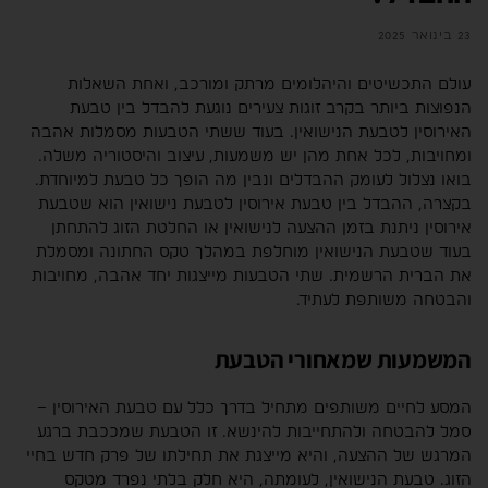
23 בינואר 2025
עולם התכשיטים והיהלומים מרתק ומורכב, ואחת השאלות
הנפוצות ביותר בקרב זוגות צעירים נוגעת להבדל בין טבעת
האירוסין לטבעת הנישואין. בעוד ששתי הטבעות מסמלות אהבה
ומחויבות, לכל אחת מהן יש משמעות, עיצוב והיסטוריה משלה.
בואו נצלול לעומק ההבדלים ונבין מה הופך כל טבעת למיוחדת.
בקצרה, ההבדל בין טבעת אירוסין לטבעת נישואין הוא שטבעת
אירוסין ניתנת בזמן ההצעה לנישואין או החלטת הזוג להתחתן
בעוד שטבעת הנישואין מוחלפת במהלך טקס החתונה ומסמלת
את הברית הרשמית. שתי הטבעות מייצגות יחד אהבה, מחויבות
והבטחה משותפת לעתיד.
המשמעות שמאחורי הטבעת
המסע לחיים משותפים מתחיל בדרך כלל עם טבעת האירוסין –
סמל להבטחה ולהתחייבות להינשא. זו הטבעת שמככבת ברגע
המרגש של ההצעה, והיא מייצגת את תחילתו של פרק חדש בחיי
הזוג. טבעת הנישואין, לעומתה, היא חלק בלתי נפרד מטקס