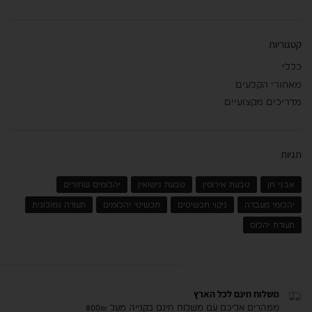
קטגוריות
כללי
מאחורי הקלעים
מדריכים מקצועיים
תגיות
אבני חן
טבעת אירוסין
טבעת נישואין
יהלומים שחורים
יהלומי מעבדה
ניקוי תכשיטים
תכשיטי יהלומים
תעודה גמולוגית
תעודת יהלום
משלוח חינם לכל הארץ
ממהרים אליכם עם משלוח חינם בקנייה מעל 800₪