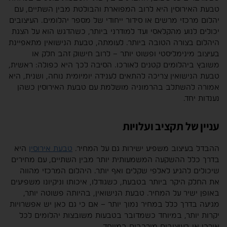
טבעת האירוסין היא לרוב המפוארת והבולטת מבין השתיים, עם
יהלום מרכזי מרשים או סידור ייחודי של מספר יהלומים. העיצובים
יכולים לנוע מהקלאסי ועד למודרני ביותר, כשהדגש הוא על הצגת
היהלום בצורה הטובה ביותר. לעומתה, טבעת הנישואין מתאפיינת
בעיצוב מינימליסטי ופשוט יותר – לרוב חישוק זהב חלק או
משובץ ביהלומים קטנים לאורכו. הסיבה לכך היא כפולה: ראשית,
טבעת הנישואין צריכה להתאים לענידה יומיומית נוחה, ושנית, היא
אמורה להשתלב בהרמוניה מושלמת עם טבעת האירוסין כשהן
נענדות יחד.
עניין של תקציב ועלויות
ההבדל בעיצוב משפיע ישירות גם על המחיר.
טבעת אירוסין
היא
בדרך כלל ההשקעה המשמעותית יותר מבין השתיים, עם מחירים
שיכולים להגיע לאלפי שקלים ואף יותר. היהלום המרכזי מהווה
את החלק היקר ביותר בטבעת, כשגודלו, איכותו וניקיונו משפיעים
באופן ישיר על המחיר. טבעת הנישואין, בהיותה פשוטה יותר,
מגיעה בדרך כלל במחיר נמוך יותר – אם כי גם כאן יש אפשרויות
יקרות יותר, במיוחד כשמדובר בטבעות משובצות יהלומים לכל
אורכן או בעיצובים מורכבים במיוחד.