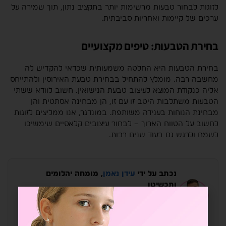
לזוגות לבחור טבעות מרשימות יותר בתקציב נתון, תוך שמירה על
ערכים של קיימות ואחריות סביבתית.
בחירת הטבעות: טיפים מקצועיים
בחירת הטבעות היא החלטה משמעותית שכדאי להקדיש לה
מחשבה רבה. מומלץ להתחיל בבחירת טבעת האירוסין ולהתייחס
אליה כנקודת המוצא לעיצוב טבעת הנישואין. חשוב לוודא ששתי
הטבעות משתלבות היטב זו עם זו, הן מבחינה אסתטית והן
מבחינת הנוחות בענידה משותפת. במונדגר, אנו ממליצים לזוגות
לחשוב על הטווח הארוך – לבחור עיצובים קלאסיים שימשיכו
לשמח ולרגש גם בעוד שנים רבות.
נכתב על ידי
עידן נאמן
, מומחה יהלומים
ותכשיטן
שנות ניסיון רבות בענף היהלומים הישראלי. מלווה זוגות
ולקוחות בבחירת יהלומים טבעיים ויהלומי מעבדה,
מהאבן ועד התכשיט המוגמר.