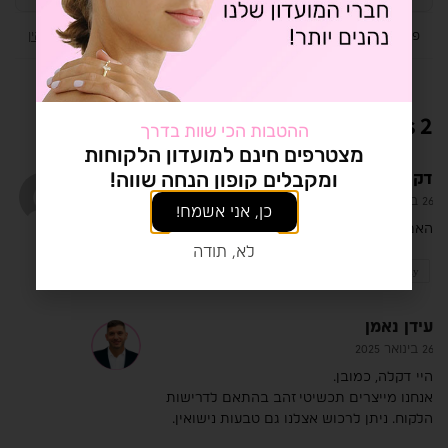
פורסם במדור:
מדריכים מקצועיים
תגיות:
טבעת אירוסין
,
טבעת נישואין
2 comments
ההטבות הכי שוות בדרך
מצטרפים חינם למועדון הלקוחות
ומקבלים קופון הנחה שווה!
דקלה חממי
26 בינואר 2025
כן, אני אשמח!
האם ניתן לרכוש אצלכם טבעת נישואין?
לא, תודה
Reply
עידן נאמן
26 בינואר 2025
היי דקלה, כמובן.
אנחנו מייצרים תכשיטי זהב בהתאם לדרישות
הלקוח. ניתן לרכוש אצלנו גם טבעות נישואין.