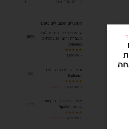
רוז גולד 14K
(1)
המוצרים המובילים ביותר
טבעת שני לבבות יהלום
ך
מעבדה ורובי 2.30 קראט
Romance
ת
4,000.00
₪
חה
עגילי היילו 1.00 קראט
Radiance
2,800.00
₪
3,400.00
₪
צמיד טניס זהב לבן 5.00
קראט Sparkle
8,600.00
₪
9,200.00
₪