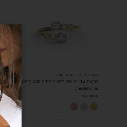
טבעות אירוסין
,
יהלומי מעבדה
טבעת עדינה יהלומים מעבדה 0.30 קראט
Constellation
1,900.00
₪
זהב צהוב 14K
זהב לבן 14K
רוז גולד 14K