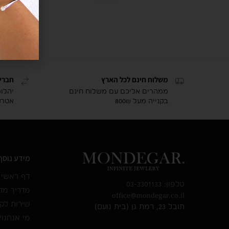
משלוח חינם לכל הארץ
חברי
ממהרים אליכם עם משלוח חינם
יהלו
בקנייה מעל 800₪
אטרק
מידע נוסף
דף ראשי
טלפון: 03-3301133
מדריך מד
office@mondegar.co.il
שירות לק
תובל 23, רמת גן (בית נועם)
מי אנחנו?