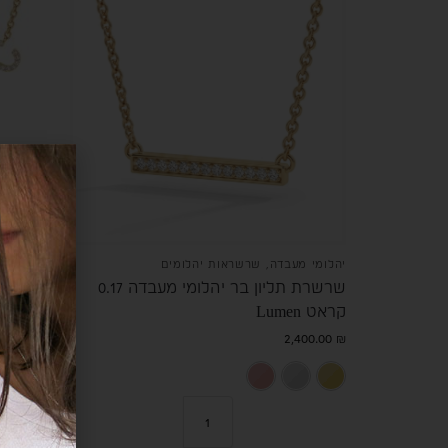
יהלומי מעבדה
,
שרשראות יהלומים
יהלומי 
שרשרת תליון בר יהלומי מעבדה 0.17
שרשרת
קראט Lumen
בהתאמה 
2,400.00
₪
00.00
₪
זהב צהוב 14K
זהב לבן 14K
רוז גולד 14K