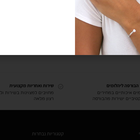
מציגים את כל ⁦3⁩ התו
 הבורסה ליהלומים
שירות ואחריות מקצועית
מים איכותיים במחירים
מחויבים למצוינות בשירות ול
טיביים ישירות מהבורסה
רצון מלאה
קטגוריות נבחרות