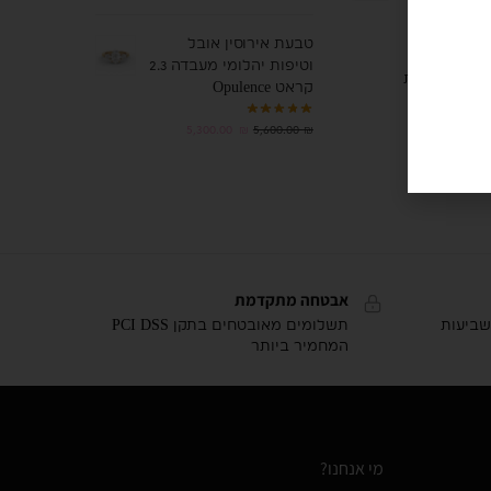
טבעת אירוסין אובל
וטיפות יהלומי מעבדה 2.3
צאות
קראט Opulence
5,300.00
₪
5,600.00
₪
אבטחה מתקדמת
שביעות
תשלומים מאובטחים בתקן PCI DSS
המחמיר ביותר
מי אנחנו?