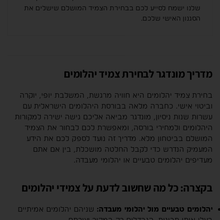
שלנו ישמח לסייע לכם בבחירת הצמיד המושלם שישלים את
הסגנון האישי שלכם.
מדריך מונדגר לבחירת צמיד יהלומים
בחירת צמיד יהלומים היא חוויה מרגשת, המשלבת יופי, יוקרה
וביטוי אישי. כחברה מלאה בבורסת היהלומים הישראלית עם
עשרות שנות ניסיון, מונדגר מביאה אליכם גישה ישירה למקורות
היהלומים ולמחירי בורסה, ומאפשרת לכם לבחור את הצמיד
המושלם בביטחון מלא. מדריך זה נועד לספק לכם את הידע
המעמיק הנדרש כדי לקבל החלטה מושכלת, בין אם אתם
מעדיפים יהלומים טבעיים או יהלומי מעבדה.
בקצרה: כל מה שחשוב לדעת על צמידי יהלומים
יהלומים טבעיים מול יהלומי מעבדה:
שניהם יהלומים אמיתיים
בעלי אותן תכונות, הנבדלים רק במקור יצירתם.