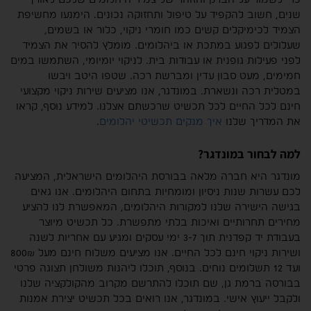
שנים, חשוב להקפיד על טיפול ותחזוקה נכונים. הימנעו מחשיפת
הצמיד לכימיקלים קשים כמו חומרי ניקוי, כלור או בשמים,
שעלולים לפגוע במתכת או ביהלומים. מומלץ להסיר את הצמיד
לפני פעילות גופנית או עבודות בית. לניקוי יומיומי, השתמשו במים
חמימים, מעט סבון עדין ומברשת רכה. שטפו היטב ויבשו
במטלית רכה ונשארת. במונדגר, אנו מציעים שירות ניקוי מקצועי
חינם לכל החיים לכל תכשיט שרכשתם אצלנו. למידע נוסף, קראו
את המדריך שלנו
איך מנקים תכשיטי יהלומים
.
למה לבחור במונדגר?
מונדגר היא חברה מלאה בבורסת היהלומים הישראלית, המציעה
לכם עשרות שנות ניסיון ומומחיות בתחום היהלומים. אנו גאים
בגישה הישירה שלנו למקורות היהלומים, המאפשרת לנו להציע
מחירים תחרותיים ואיכות בלתי מתפשרת. כל תכשיט מיוצר
בעבודת יד קפדנית תוך 3-7 ימי עסקים ומגיע עם אחריות לשנה
ושירות ניקוי חינם לכל החיים. אנו מציעים משלוח חינם מעל 800₪
ועד 12 תשלומים נוחים. בנוסף, תוכלו ליהנות משולחן תצוגה פרטי
בבורסה ברמת גן, שם תוכלו להתרשם מקרוב מהקולקציה שלנו
ולקבל ייעוץ אישי. במונדגר, אנו רואים בכל תכשיט יצירת אמנות