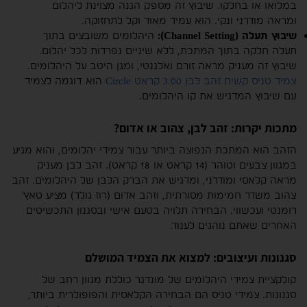
במלואו או בחלקו. שיבוץ זה מספק הגנה מצוינת ליהלום
ומראה מודרני ונקי. הוא עמיד מאוד וקל לתחזוקה.
שיבוץ תעלה (Channel Setting):
היהלומים משובצים בתוך
תעלה חלקה בתוך המתכת, ללא שיניים נפרדות לכל יהלום.
שיבוץ זה מעניק מראה זורם ואלגנטי, ומגן היטב על היהלומים.
צמיד טניס קשיח זהב לבן 3.00 קראט Circle
הוא דוגמה לצמיד
עם שיבוץ המדגיש את קו היהלומים.
מתכות יקרות: זהב לבן, צהוב או אדום?
הזהב הוא המתכת הנפוצה ביותר עבור צמידי יהלומים, והוא מגיע
במגוון צבעים וטוהר (14 קראט או 18 קראט). זהב לבן מעניק
מראה קלאסי ומודרני, ומדגיש את הברק הלבן של היהלומים. זהב
צהוב משדר חמימות מסורתית, וזהב אדום (רוז גולד) מציע טאץ'
רומנטי ועכשווי. הבחירה תלויה בטעם אישי ובסגנון התכשיטים
האחרים שאתם נוהגים לענוד.
סגנונות ועיצובים: למצוא את הצמיד המושלם
קולקציית צמידי היהלומים של מונדגר כוללת מגוון רחב של
סגנונות. צמידי טניס הם הבחירה הקלאסית והפופולרית ביותר,