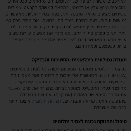
המורכבים משורה רציפה של יהלומים. הם מתאימים לכל אירוע
ומוסיפים נצנוץ עדין או דרמטי, בהתאם למשקל הקראט. צמידים
קשיחים מציעים מראה מובנה יותר, בעוד צמידי חוליות מאפשרים
גמישות ונוחות. בעת בחירת צמיד, קחו בחשבון את מידת פרק כף
היד שלכם: צמיד עדין יחמיא לפרק כף יד דק, בעוד צמיד בולט
יותר יתאים לפרק כף יד רחב. במונדגר, אנו מציעים שירות עיצוב
אישי מלא, המאפשר לכם ליצור צמיד יהלומים ייחודי המותאם
בדיוק לטעמכם ולמידותיכם.
תעודה גמולוגית בינלאומית: החשיבות והבדיקה
כל צמיד יהלומים ממונדגר מגיע עם תעודה גמולוגית בינלאומית
(GIA או CGL), המאשרת את איכות היהלומים ואת מאפייניהם
המדויקים. תעודה זו היא ערובה לאותנטיות ומהווה אינדיקציה
מהימנה לערך התכשיט. מומלץ לבדוק בתעודה את פרטי ה-4C's,
את מספר הזיהוי של היהלום (אם קיים) ואת שם המעבדה
שהנפיקה אותה. קריאה והבנה של
תעודות יהלום
היא צעד חיוני
ברכישה מושכלת.
טיפול ותחזוקה נכונה לצמיד יהלומים
כדי לשמור על הברק והזוהר של צמיד היהלומים שלכם לאורך