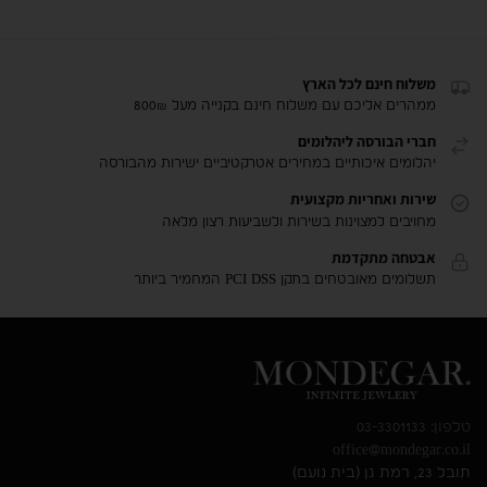
משלוח חינם לכל הארץ
ממהרים אליכם עם משלוח חינם בקנייה מעל 800₪
חברי הבורסה ליהלומים
יהלומים איכותיים במחירים אטרקטיביים ישירות מהבורסה
שירות ואחריות מקצועית
מחויבים למצוינות בשירות ולשביעות רצון מלאה
אבטחה מתקדמת
תשלומים מאובטחים בתקן PCI DSS המחמיר ביותר
טלפון: 03-3301133
office@mondegar.co.il
תובל 23, רמת גן (בית נועם)