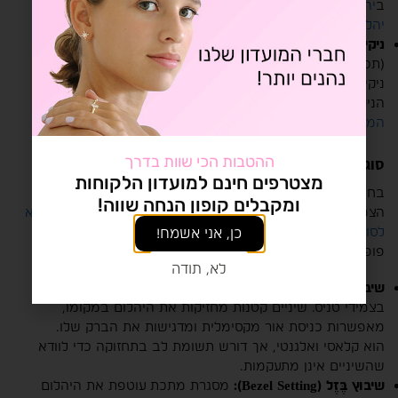
ב
יהלומים שחורים
, כמו
צמיד טניס זהב צהוב 5.50 קראט
יהלומים שחורים Dark
, המציעים מראה דרמטי וייחודי.
ניקיון (Clarity):
הניקיון מתייחס להיעדר פגמים פנימיים
(תכלילים) או חיצוניים (כתמים) ביהלום. גם ביהלומים קטנים,
ניקיון גבוה מבטיח ברק מקסימלי. למידע מפורט יותר על מדדי
הניקיון והצבע, אנו ממליצים לקרוא את המאמר שלנו:
מהם
המדדים של ניקיון וצבע ביהלומים ואיך הם נקבעים?
ההטבות הכי שוות בדרך
סוגי שיבוץ נפוצים בצמידי יהלומים
מצטרפים חינם למועדון הלקוחות
בחירת סוג השיבוץ משפיעה לא רק על המראה האסתטי של
ומקבלים קופון הנחה שווה!
הצמיד, אלא גם על עמידותו וקלות התחזוקה שלו.
המדריך המלא
לסוגי שיבוץ יהלומים
מסביר בפירוט, אך הנה כמה שיבוצים
כן, אני אשמח!
פופולריים לצמידים:
לא, תודה
שיבוץ שיניים (Prong Setting):
זהו השיבוץ הנפוץ ביותר
בצמידי טניס. שיניים קטנות מחזיקות את היהלום במקומו,
מאפשרות כניסת אור מקסימלית ומדגישות את הברק שלו.
הוא קלאסי ואלגנטי, אך דורש תשומת לב בתחזוקה כדי לוודא
שהשיניים אינן מתעקמות.
שיבוץ בֶּזֶל (Bezel Setting):
מסגרת מתכת עוטפת את היהלום