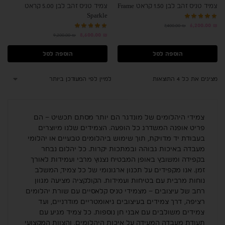
צמיד טניס זהב לבן 1.50 קראט Frame
צמיד טניס זהב לבן 5.00 קראט
Sparkle
6,200.00
₪
7,400.00
₪
8,600.00
₪
9,200.00
₪
הוספה לסל
הוספה לסל
מציגים את כל ⁦4⁩ התוצאות
צמידי היהלומים של מונדגר הם יותר מסתם תכשיט – הם
פריט אופנה המשדרג כל הופעה. הצמידים שלנו מיוצרים
בעבודת יד מדויקת, תוך שימוש ביהלומים טבעיים או יהלומי
מעבדה באיכות גבוהה ובמתכות יקרות. כל יהלום נבחר
בקפידה ומשובץ באופן המבטיח נצנוץ מרבי ועמידות לאורך
זמן. אנו מקפידים על תכנון ארגונומי של כל צמיד, המשלב
נוחות מרבית עם בטיחות ועמידות. הקולקציה מציעה מגוון
רחב של עיצובים – מצמידי טניס קלאסיים עם שורת יהלומים
רציפה, דרך צמידים בעיצובים גיאומטריים מודרניים, ועד
צמידים משולבים עם אבני חן נוספות. כל צמיד מגיע עם
תעודת מעבדה המעידה על איכות היהלומים, והצוות המקצועי