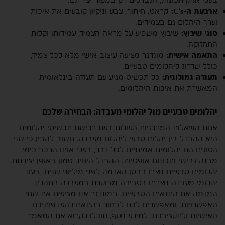
ארבעת ה-C's:
קראט, חיתוך, צבע וניקיון קובעים את איכות
וערך היהלום גם בצמידים.
סוגי שיבוץ:
שיבוץ משפיע על מראה הצמיד, עמידותו וקלות
התחזוקה.
התאמה אישית:
מונדגר מציעה עיצוב אישי מלא לכל צמיד,
כולל שדרוג ליהלומים טבעיים.
תעודה גמולוגית:
כל תכשיט מגיע עם תעודה בינלאומית
המאשרת את איכות היהלומים.
יהלומים טבעיים מול יהלומי מעבדה: הבחירה שלכם
אחת השאלות המרכזיות העולות בעת רכישת תכשיטי יהלומים
היא ההבדל בין יהלום טבעי ליהלום מעבדה. חשוב להבין כי שני
הסוגים הם יהלומים אמיתיים לכל דבר, בעלי אותו הרכב כימי,
מבנה גבישי ותכונות אופטיות. ההבדל היחיד טמון באופן יצירתם.
יהלומים טבעיים נוצרו בבטן האדמה לפני מיליוני שנים, בעוד
יהלומי מעבדה נוצרים בסביבה מבוקרת במעבדה בתהליך
המדמה את התנאים הטבעיים. במונדגר אנו מציעים את שתי
האפשרויות, ומאפשרים לכם לבחור בהתאם להעדפותיכם
האישיות ולתקציבכם. למידע נוסף, תוכלו לקרוא את המאמר