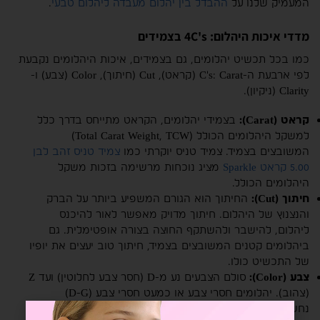
המעמיק שלנו על
ההבדל בין יהלום מעבדה ליהלום טבעי
.
מדדי איכות היהלום: 4C's בצמידים
כמו בכל תכשיט יהלומים, גם בצמידים, איכות היהלומים נקבעת
לפי ארבעת ה-C's: Carat (קראט), Cut (חיתוך), Color (צבע) ו-
Clarity (ניקיון).
קראט (Carat):
בצמידי יהלומים, הקראט מתייחס בדרך כלל
למשקל היהלומים הכולל (Total Carat Weight, TCW)
המשובצים בצמיד. צמיד טניס יוקרתי כמו
צמיד טניס זהב לבן
5.00 קראט Sparkle
מציג נוכחות מרשימה בזכות משקל
היהלומים הכולל.
חיתוך (Cut):
החיתוך הוא הגורם המשפיע ביותר על הברק
והנצנוץ של היהלום. חיתוך מדויק מאפשר לאור להיכנס
ליהלום, להישבר ולהשתקף החוצה בצורה אופטימלית. גם
ביהלומים קטנים המשובצים בצמיד, חיתוך טוב יעצים את יופיו
של התכשיט כולו.
צבע (Color):
סולם הצבעים נע מ-D (חסר צבע לחלוטין) ועד Z
(צהוב). יהלומים חסרי צבע או כמעט חסרי צבע (D-G)
נחשבים ליוקרתיים ביותר. עם זאת, ישנם גם צמידים משובצים