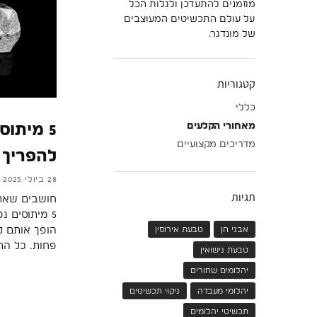
מוזמנים להתעדכן ולגלות הכל
על עולם התכשיטים המעוצבים
של מונדגר.
קטגוריות
כללי
5 מיתו
מאחורי הקלעים
מדריכים מקצועיים
להפריך 
28 ביולי 2025
תגיות
חושבים שאתם
5 מיתוסים נ
הופך אותם ל
אבני חן
טבעת אירוסין
פחות. כל הת
טבעת נישואין
יהלומים שחורים
יהלומי מעבדה
ניקוי תכשיטים
תכשיטי יהלומים