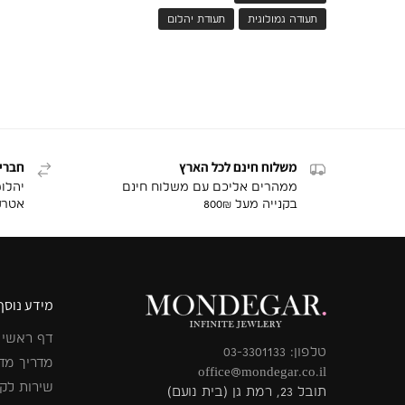
תעודה גמולוגית
תעודת יהלום
משלוח חינם לכל הארץ
חברי
ממהרים אליכם עם משלוח חינם
יהלו
בקנייה מעל 800₪
אטרק
מידע נוסף
דף ראשי
טלפון: 03-3301133
מדריך מד
office@mondegar.co.il
שירות לק
תובל 23, רמת גן (בית נועם)