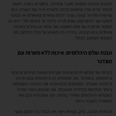
להעניק תכשיט שיסמל מעבר וצמיחה. במקרים כאלה, חשוב
לבחור פריט עדין שיתאים לגילה ולאורח חייה של הנערה, כמו
שרשרת סוליטר קטנה, עגילי יהלום צמודים (סטאדס) או טבעת
דקיקה עם יהלום קטן, שלא תהיה גדולה או בולטת מדי. ניתן גם
לשקול שרשרת עם אות ראשונה של שמה או עגילים בצורות
מיוחדות כמו לבבות. בחירה כזו תשפיע על גודל היהלום, סוג
השיבוץ והעיצוב הכללי.
הבנת עולם היהלומים: איכות ללא פשרות עם
מונדגר
ליבתה של קולקציית תכשיטים יוקרתית טמונה לעיתים קרובות
ביהלומים. במונדגר, אנו מתמחים הן ביהלומים טבעיים והן
ביהלומי מעבדה, ומספקים ללקוחותינו את ההבנה המעמיקה
ביותר הנדרשת לבחירה מושכלת. אנו מציעים גישה ישירה
למקורות היהלומים ומחירי בורסה, מה שמבטיח לכם את
התמורה הטובה ביותר.
מבחינת הרכב, ברק, קשיות ויופי, אין הבדל בין יהלום טבעי