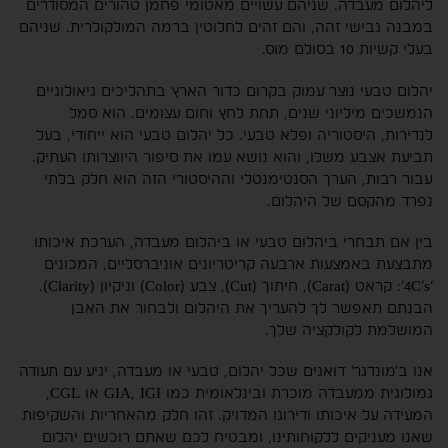
ליהלום מעבדה. שניהם עשויים מאטומי פחמן טהורים המסודרים
במבנה גבישי זהה, והם זהים לחלוטין ברמה המולקולרית. שניהם
בעלי קשיות 10 בסולם מוס.
יהלום טבעי נוצר עמוק בקרום כדור הארץ בתהליכים גיאולוגיים
הנמשכים מיליוני שנים, תחת לחץ וחום עצומים. הוא סמל
לנדירות, היסטוריה ופלא טבעי. כל יהלום טבעי הוא ייחודי, בעל
תביעת אצבע משלו, והוא נושא עמו את סיפור היווצרותו העתיק.
עבור רבות, הערך הסנטימנטלי וההיסטורי הזה הוא חלק בלתי
נפרד מהקסם של היהלום.
בין אם תבחרי ביהלום טבעי או ביהלום מעבדה, הערכת איכותו
מתבצעת באמצעות ארבעה קריטריונים אוניברסליים, המכונים
‘4C’s’: קראט (Carat), חיתוך (Cut), צבע (Color) וניקיון (Clarity).
הבנתם תאפשר לך להעריך את היהלום ולבחור את האבן
המושלמת לקולקציה שלך.
אנו ב’מונדגר’ דואגים שכל יהלום, טבעי או מעבדה, יגיע עם תעודה
גמולוגית ממעבדה מוכרת ובינלאומית כמו GIA, IGI או CGL,
המעידה על איכותו ודירוגו המדויק. זהו חלק מהאחריות והשקיפות
שאנו מעניקים ללקוחותינו, ומבטיח לכם שאתם רוכשים יהלום