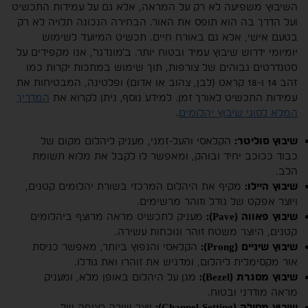
השיבוץ משפיעה לא רק על המראה, אלא גם על עמידות התכשיט
ועל הדרך בה הוא תופס את האור. הבחירה הנכונה תלויה לא רק
בטעם אישי, אלא גם באורח חיים. תכשיט המיועד לשימוש
יומיומי ידרוש שיבוץ עמיד ובטוח יותר. ב’מונדגר’, אנו מקפידים על
סטנדרטים גבוהים של צורפות, תוך שימוש במתכות יקרות כמו
זהב 14 ו-18 קראט (לבן, צהוב או אדום) ופלטינה, המבטיחות את
עמידות התכשיט לאורך זמן. למידע נוסף, ניתן לקרוא את
המדריך
המלא לסוגי שיבוץ יהלומים
.
שיבוץ סוליטר:
הקלאסי והעל-זמני, מעניק ליהלום מקום של
כבוד ככוכב יחיד ובוהק, ומאפשר לו לקבל את מלוא תשומת
הלב.
שיבוץ היילו:
מקיף את היהלום המרכזי בשורת יהלומים קטנים,
ויוצר אפקט של גודל וזוהר מרשימים.
שיבוץ פאווה (Pave):
מעניק לתכשיט מראה מרוצף ביהלומים
קטנים, היוצר משטח זוהר ונוכחות עשירה.
שיבוץ שיניים (Prong):
הקלאסי והנפוץ ביותר, מאפשר כניסת
אור מקסימלית ליהלום, ומדגיש את זוהרו ואת גודלו.
שיבוץ מסגרת (Bezel):
מגן על היהלום באופן מלא, ומעניק
מראה מודרני ובטוח.
שיבוץ מסילה (Channel Setting):
יוצר שורה רציפה של