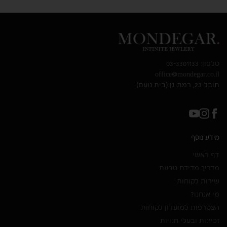
טלפון: 03-3301133
office@mondegar.co.il
תובל 23, רמת גן (בית נועם)
מידע נוסף
דף ראשי
מדריך מדידת טבעת
שירות לקוחות
מי אנחנו?
הצטרפות למועדון לקוחות
זכיינות ובעלי חנויות