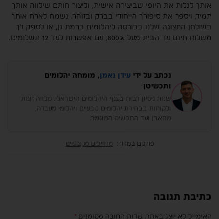
אותך לגלות את היופי שביצירה אישית, וליצור חותם שילווה אותך
תמיד, ויספר את סיפורך הייחודי בברק ובזוהר. נשמח לארח אותך
בשולחן התצוגה שלנו בבורסה ליהלומים ברמת גן, או לספק לך
משלוח חינם עד הבית מעל 800₪, עם אפשרות לעד 12 תשלומים.
נכתב על ידי
עידן נאמן
, מומחה יהלומים
ותכשיטן
שנות ניסיון רבות בענף היהלומים הישראלי. מלווה זוגות
ולקוחות בבחירת יהלומים טבעיים ויהלומי מעבדה,
מהאבן ועד התכשיט המוגמר.
פורסם במדור:
מדריכים מקצועיים
כתיבת תגובה
האימייל לא יוצג באתר.
שדות החובה מסומנים
*