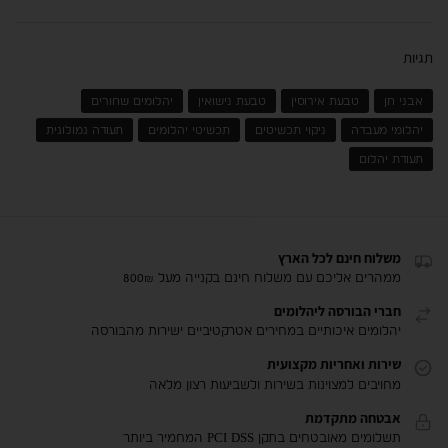
תגיות
אבני חן
טבעת אירוסין
טבעת נישואין
יהלומים שחורים
יהלומי מעבדה
ניקוי תכשיטים
תכשיטי יהלומים
תעודה גמולוגית
תעודת יהלום
משלוח חינם לכל הארץ
ממהרים אליכם עם משלוח חינם בקנייה מעל 800₪
חברי הבורסה ליהלומים
יהלומים איכותיים במחירים אטרקטיביים ישירות מהבורסה
שירות ואחריות מקצועית
מחויבים למצוינות בשירות ולשביעות רצון מלאה
אבטחה מתקדמת
תשלומים מאובטחים בתקן PCI DSS המחמיר ביותר