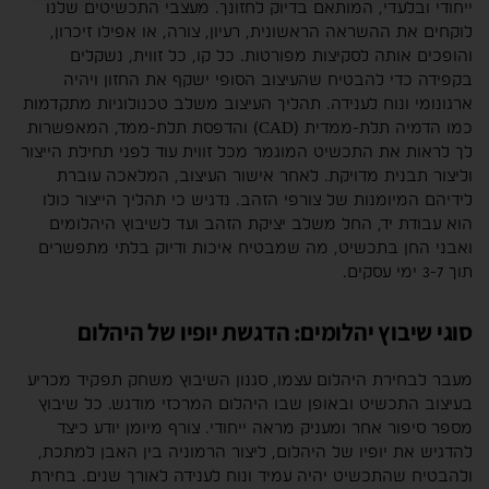
ייחודי ובלעדי, המותאם בדיוק לחזונך. מעצבי התכשיטים שלנו
לוקחים את ההשראה הראשונית, רעיון, צורה, או אפילו זיכרון,
והופכים אותה לסקיצות מפורטות. כל קו, כל זווית, נשקלים
בקפידה כדי להבטיח שהעיצוב הסופי ישקף את החזון ויהיה
ארגונומי ונוח לענידה. תהליך העיצוב משלב טכנולוגיות מתקדמות
כמו הדמיה תלת-ממדית (CAD) והדפסת תלת-ממד, המאפשרות
לך לראות את התכשיט המוגמר מכל זווית עוד לפני תחילת הייצור
וליצור תבנית מדויקת. לאחר אישור העיצוב, המלאכה עוברת
לידיהם המיומנות של צורפי הזהב. נדגיש כי תהליך הייצור כולו
הוא עבודת יד, החל משלב יציקת הזהב ועד לשיבוץ היהלומים
ואבני החן בתכשיט, מה שמבטיח איכות ודיוק בלתי מתפשרים
תוך 3-7 ימי עסקים.
סוגי שיבוץ יהלומים: הדגשת יופיו של היהלום
מעבר לבחירת היהלום עצמו, סגנון השיבוץ משחק תפקיד מכריע
בעיצוב התכשיט ובאופן שבו היהלום המרכזי מודגש. כל שיבוץ
מספר סיפור אחר ומעניק מראה ייחודי. צורף מיומן יודע כיצד
להדגיש את יופיו של היהלום, ליצור הרמוניה בין האבן למתכת,
ולהבטיח שהתכשיט יהיה עמיד ונוח לענידה לאורך שנים. בחירת