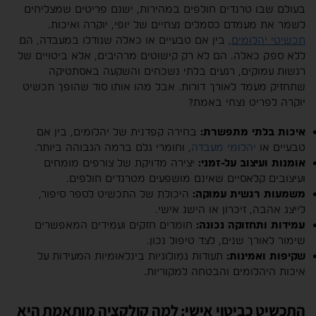
בעולם שבו טרנדים חולפים במהירות, ישנם פריטים שמצליחים
לשמר את מעמדם כסמלים נצחיים של יופי, יוקרה ואיכות.
תכשיטי יהלומים
, בין אם טבעיים או כאלה שגודלו במעבדה, הם
ללא ספק כאלה. הם לא רק קישוטים מרהיבים, אלא ביטויים של
רגשות עמוקים, רגעים בלתי נשכחים והשקעה באסתטיקה
שתחזיק מעמד לאורך דורות. אבל מהו אותו סוד שהופך תכשיט
יוקרה לפריט נצחי באמת?
איכות בלתי מתפשרת:
בחירה קפדנית של יהלומים, בין אם
טבעיים או
יהלומי מעבדה
, וחומרי גלם ברמה הגבוהה ביותר.
אומנות ועיצוב על-זמני:
יצירה מדויקת של צורפים מומחים
ועיצובים קלאסיים שאינם מושפעים מטרנדים חולפים.
משמעות רגשית עמוקה:
היכולת של התכשיט לספר סיפור,
לייצג אהבה, זיכרון או הישג אישי.
עמידות ותחזוקה נכונה:
חומרים חזקים ועמידים המאפשרים
שימור לאורך שנים, לצד טיפול נכון.
שקיפות ואמינות:
תעודות גמולוגיות בינלאומיות המעידות על
איכות היהלומים והבטחה למקוריות.
התכשיט כביטוי אישי: למה קולקציה מותאמת היא