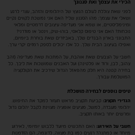
הכירי את עצמך ואת סגנונך
לפני שאת צוללת לעולם הנוצץ של היהלומים והזהב, עצרי לרגע
ושאלי את עצמך: מהו הסגנון שלי? האם אני נמשכת לקווים נקיים
ומינימליסטיים, או שמא אני מעדיפה עיצובים דרמטיים ומלאי
נוכחות? האם אני טיפוס קלאסי, בוהו-שיק, וינטג’ או מודרני?
התבונני בארון הבגדים שלך, באביזרים שאת בוחרת ביומיום,
ואפילו בעיצוב הבית שלך. כל אלו יכולים לספק רמזים יקרי ערך.
חשבי על הצבעים שאת אוהבת, על המתכות שאת מעדיפה (זהב
צהוב, לבן, ורוד או פלטינה) ועל האבנים שמושכות את ליבך. כל
בחירה קטנה היא חלק מהפאזל הגדול שירכיב את הקולקציה
המושלמת עבורך.
טיפים נוספים לבחירה מושכלת
הגדירי תקציב:
קביעת תקציב מראש תעזור למקד את החיפוש.
יהלומי מעבדה, למשל, מציעים אופציה מצוינת לקבל יהלום גדול
ומרשים יותר באותו תקציב.
חשבי על האירוע:
האם התכשיט מיועד ללבוש יומיומי, לאירוע
מיוחד או כמתנה? רגעים כמו בת מצווה, לדוגמה, הם הזדמנות