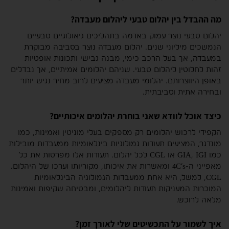
מה ההבדל בין יהלום טבעי ליהלום מעבדה?
יהלום טבעי נוצר עמוק באדמה בתהליכים גיאולוגיים טבעיים
הנמשכים מיליוני שנים. יהלום מעבדה נוצר בסביבה מבוקרת
במעבדה, אך בעל הרכב כימי, מבנה גבישי ותכונות אופטיות
זהות לחלוטין ליהלום טבעי. שניהם יהלומים אמיתיים, אך נבדלים
באופן היווצרותם. יהלומי מעבדה מציעים לרוב מחיר נגיש יותר
ובחירה אתית וסביבתית.
כיצד אוכל לוודא שאני בוחרת יהלומים איכותיים?
הקפידי לרכוש יהלומים רק מספקים בעלי מוניטין ואמינות, כמו
מונדגר, המציעים תעודות גמולוגיות בינלאומיות ממעבדות מובילות
כמו GIA, IGI או CGL לכל יהלום. תעודות אלו מפרטות את כל
מאפייני ה-4C’s ומאשרות את איכותו, מקוריותו וערכו של היהלום.
CGL, למשל, היא אחת ממעבדות הגמולוגיה הבינלאומיות
המוכרות המעניקות תעודות ליהלומים, ומבטיחה שקיפות ואמינות
מלאה לרוכש.
איך לשמור על התכשיטים שלי לאורך זמן?