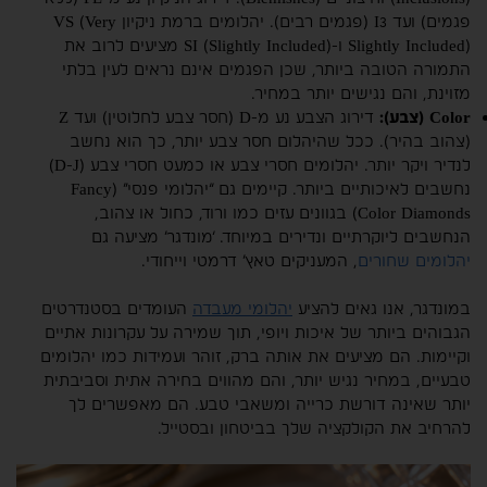
פגמים) ועד I3 (פגמים רבים). יהלומים ברמת ניקיון VS (Very
Slightly Included) ו-SI (Slightly Included) מציעים לרוב את
התמורה הטובה ביותר, שכן הפגמים אינם נראים לעין בלתי
מזוינת, והם נגישים יותר במחיר.
Color (צבע):
דירוג הצבע נע מ-D (חסר צבע לחלוטין) ועד Z
(צהוב בהיר). ככל שהיהלום חסר צבע יותר, כך הוא נחשב
לנדיר ויקר יותר. יהלומים חסרי צבע או כמעט חסרי צבע (D-J)
נחשבים לאיכותיים ביותר. קיימים גם “יהלומי פנסי” (Fancy
Color Diamonds) בגוונים עזים כמו ורוד, כחול או צהוב,
הנחשבים ליוקרתיים ונדירים במיוחד. ‘מונדגר’ מציעה גם
יהלומים שחורים
, המעניקים טאץ’ דרמטי וייחודי.
במונדגר, אנו גאים להציע
יהלומי מעבדה
העומדים בסטנדרטים
הגבוהים ביותר של איכות ויופי, תוך שמירה על עקרונות אתיים
וקיימות. הם מציעים את אותה ברק, זוהר ועמידות כמו יהלומים
טבעיים, במחיר נגיש יותר, והם מהווים בחירה אתית וסביבתית
יותר שאינה דורשת כרייה ומשאבי טבע. הם מאפשרים לך
להרחיב את הקולקציה שלך בביטחון ובסטייל.