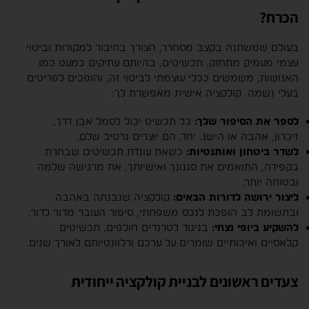
הכרח?
בעולם שמשתנה בקצב מסחרר, הצורך בחיבור למקורות וביטוי
עצמי מעמיק מתחזק. תכשיטים, בהיותם עתיקים כמעט כמו
האנושות, משמשים ככלי עוצמתי לביטוי זה, והופכים לפריטים
בעלי נשמה. קולקציה אישית מאפשרת לך:
לספר את הסיפור שלך:
כל תכשיט יכול לסמל אבן דרך,
זיכרון, אהבה או הישג. יחד, הם יוצרים נרטיב שלם.
לשדר ביטחון ואותנטיות:
כשאת עונדת תכשיטים שבחרת
בקפידה, התואמים את סגנונך ואישיותך, את מרגישה שלמה
ובטוחה יותר.
ליצור ירושה לדורות הבאים:
קולקציה שנבנתה באהבה
ובתשומת לב הופכת לנכס משפחתי, סיפור העובר מדור לדור.
להשקיע ביופי נצחי:
בניגוד לטרנדים חולפים, תכשיטים
קלאסיים ואיכותיים שומרים על ערכם ורלוונטיותם לאורך שנים.
צעדים ראשונים לבניית קולקציה ייחודית