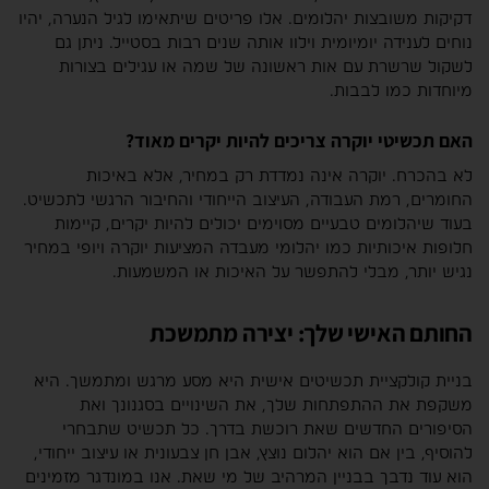
דקיקות משובצות יהלומים. אלו פריטים שיתאימו לגיל הנערה, יהיו
נוחים לענידה יומיומית וילוו אותה שנים רבות בסטייל. ניתן גם
לשקול שרשרת עם אות ראשונה של שמה או עגילים בצורות
מיוחדות כמו לבבות.
האם תכשיטי יוקרה צריכים להיות יקרים מאוד?
לא בהכרח. יוקרה אינה נמדדת רק במחיר, אלא באיכות
החומרים, רמת העבודה, העיצוב הייחודי והחיבור הרגשי לתכשיט.
בעוד שיהלומים טבעיים מסוימים יכולים להיות יקרים, קיימות
חלופות איכותיות כמו יהלומי מעבדה המציעות יוקרה ויופי במחיר
נגיש יותר, מבלי להתפשר על האיכות או המשמעות.
החותם האישי שלך: יצירה מתמשכת
בניית קולקציית תכשיטים אישית היא מסע מרגש ומתמשך. היא
משקפת את ההתפתחות שלך, את השינויים בסגנונך ואת
הסיפורים החדשים שאת רוכשת בדרך. כל תכשיט שתבחרי
להוסיף, בין אם הוא יהלום נוצץ, אבן חן צבעונית או עיצוב ייחודי,
הוא עוד נדבך בבניין המרהיב של מי שאת. אנו במונדגר מזמינים