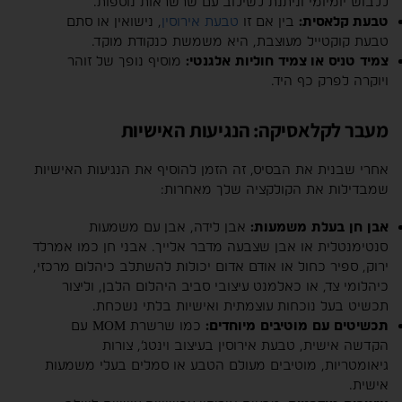
ללבוש יומיומי וניתנת לשילוב עם שרשראות נוספות.
טבעת קלאסית:
בין אם זו
טבעת אירוסין
, נישואין או סתם
טבעת קוקטייל מעוצבת, היא משמשת כנקודת מוקד.
צמיד טניס או צמיד חוליות אלגנטי:
מוסיף נופך של זוהר
ויוקרה לפרק כף היד.
מעבר לקלאסיקה: הנגיעות האישיות
אחרי שבנית את הבסיס, זה הזמן להוסיף את הנגיעות האישיות
שמבדילות את הקולקציה שלך מאחרות:
אבן חן בעלת משמעות:
אבן לידה, אבן עם משמעות
סנטימנטלית או אבן שצבעה מדבר אלייך. אבני חן כמו אמרלד
ירוק, ספיר כחול או אודם אדום יכולות להשתלב כיהלום מרכזי,
כיהלומי צד, או כאלמנט עיצובי סביב היהלום הלבן, וליצור
תכשיט בעל נוכחות עוצמתית ואישיות בלתי נשכחת.
תכשיטים עם מוטיבים מיוחדים:
כמו שרשרת MOM עם
הקדשה אישית, טבעת אירוסין בעיצוב וינטג’, צורות
גיאומטריות, מוטיבים מעולם הטבע או סמלים בעלי משמעות
אישית.