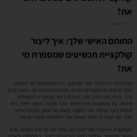
את?
5 ביוני 2026
החותם האישי שלך: איך ליצור
קולקציית תכשיטים שמספרת מי
את?
תכשיטים הם הרבה יותר מקישוט. הם השתקפות של נשמתך,
סמל לרגעים משמעותיים בחיים, ולעיתים קרובות גם ירושה יקרת
ערך. בעידן שבו הכל זמין, היכולת ליצור קולקציית תכשיטים
אישית, כזו שמספרת את הסיפור שלך ומהווה חותם ייחודי, היא
אמנות בפני עצמה. זוהי הזמנה למסע אל עומק הסגנון האישי
שלך, אל הערכים שאת נושאת ואל החלומות שאת רוקמת.
הקולקציה האישית שלך אינה רק אוסף של פריטים נוצצים, אלא
סיפור מתמשך, פרקים בחייך הנכתבים בזהב, ביהלומים ובאבני