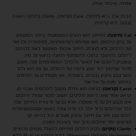
אמיתי, איכותי ואמין.
הבנת 4C’s, Cut (חיתוך), Carat (קראט), Clarity (ניקיון) ו-Color
(צבע), היא קריטית:
Cut (חיתוך):
החיתוך הוא הגורם המשמעותי ביותר המשפיע
על ברק היהלום. הוא מתייחס לפרופורציות, לסימטריה ולגימור
של היהלום, ולא לצורתו. חיתוך איכותי מאפשר לאור להיכנס
ליהלום, להישבר בתוכו ולהשתקף החוצה כניצוץ עז, מה
שמעניק ליהלום את “האש” וה”ברק” המפורסמים שלו. חשוב
לזכור שחיתוך ירוד יפגע ביופיו של היהלום, גם אם הוא גדול
ובעל צבע וניקיון גבוהים. במונדגר, אנו מקפידים על יהלומים
בחיתוך מצוין עד אידיאלי.
Carat (קראט):
קראט הוא יחידת משקל ליהלומים ואבני חן.
קראט אחד שווה ל-200 מיליגרם. חשוב לזכור שגודל היהלום
אינו נקבע רק על פי משקלו, אלא גם על פי צורת החיתוך שלו.
ככל שהיהלום גדול יותר, כך ערכו עולה באופן אקספוננציאלית.
יהלום קטן יותר עם חיתוך וניקיון מעולים יכול להיות יקר
ומרשים יותר מיהלום גדול יותר באיכות נמוכה.
Clarity (ניקיון):
ניקיון היהלום מתייחס להיעדר פגמים פנימיים
(Inclusions) וחיצוניים (Blemishes). דירוג הניקיון נע מ-FL (ללא