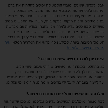
אבק, לכלוך, שמנים ומוצרי קוסמטיקה יכולים להקהות את ברק
היהלום ולהפחית את ניצוצו. אחסני את התכשיטים בקופסה
מרופדת או בשקיות בד נפרדות כדי למנוע שריטות. הימנעי ממגע
עם כימיקלים ומכות חזקות. לניקוי ביתי, השרי את התכשיט במים
פושרים וסבון כלים עדין, ולאחר מכן צחצחי בעדינות עם מברשת
שיניים רכה. שטפי היטב וייבשי במטלית רכה. במונדגר אנו
מציעים שירות ניקוי חינם לכל תכשיט, ונשמח לייעץ לך על דרכי
הטיפול הטובות ביותר. למידע נוסף, קראי את המדריך המלא:
איך
מנקים תכשיטי יהלומים?
האם ניתן לעצב תכשיט אישית במונדגר?
כן, בהחלט. במונדגר אנו מציעים שירותי עיצוב אישי מלא,
המאפשרים לך ליצור תכשיט ייחודי ובלעדי המותאם בדיוק
לחזונך. אנו מלווים אותך משלב הרעיון, דרך הדמיה תלת-ממדית,
ועד לייצור בעבודת יד על ידי צורפים מומחים, תוך 3-7 ימי עסקים.
אילו סוגי תכשיטים מומלצים כמתנת בת מצווה?
לבת מצווה, מומלצים תכשיטים עדינים ועל-זמניים, כמו שרשראות
סוליטר עם יהלום בודד, עגילי יהלומים צמודים (סטאדס), או טבעות