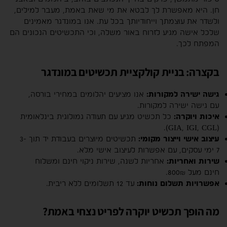
חן. היא מאפשרת לך לבטא את מי שאת באמת, מעבר למילים,
ולשדר את עוצמתך וייחודיותך בכל עת. אנו במונדגר מאמינים
שלכל אישה מגיע לזרוח באור משלה, וכי התכשיטים הנכונים הם
המפתח לכך.
בקצרה: בניית קולקציית תכשיטים במונדגר
גישה ישירה למקורות:
אנו מציעים יהלומים במחירי בורסה,
עם גישה ישירה למקורות.
איכות ויוקרה:
כל תכשיט מגיע עם תעודה גמולוגית בינלאומית
(GIA, IGI, CGL).
עיצוב אישי וייצור מקומי:
תכשיטים מיוצרים בעבודת יד תוך 3-
7 ימי עסקים, עם אפשרות לעיצוב אישי מלא.
שירות ואחריות:
אחריות לשנה, שירות ניקוי חינם ומשלוח
חינם מעל 800₪.
אפשרויות תשלום נוחות:
עד 12 תשלומים ללא ריבית.
מה הופך תכשיט יוקרה לפריט נצחי באמת?